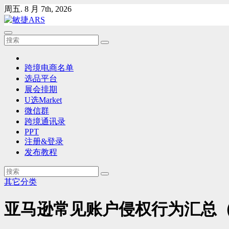
Skip
周五. 8 月 7th, 2026
to
content
跨境电商名单
选品平台
展会排期
U选Market
微信群
跨境通讯录
PPT
注册&登录
发布教程
其它分类
亚马逊常见账户侵权行为汇总