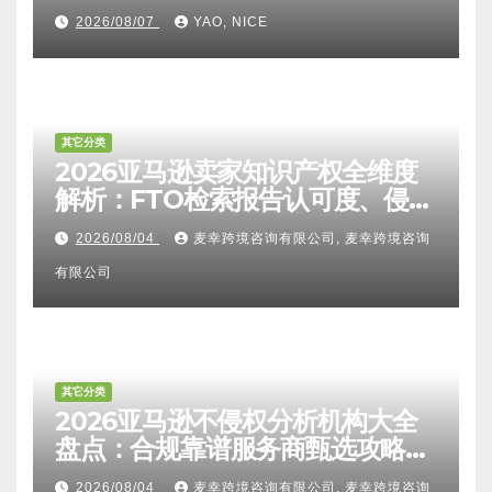
2026/08/07
YAO, NICE
其它分类
2026亚马逊卖家知识产权全维度
解析：FTO检索报告认可度、侵权
比对区别、TRO应诉方法及服务商
2026/08/04
麦幸跨境咨询有限公司, 麦幸跨境咨询
甄选避坑全攻略
有限公司
其它分类
2026亚马逊不侵权分析机构大全
盘点：合规靠谱服务商甄选攻略、
避坑FAQ及标杆机构实力详解
2026/08/04
麦幸跨境咨询有限公司, 麦幸跨境咨询