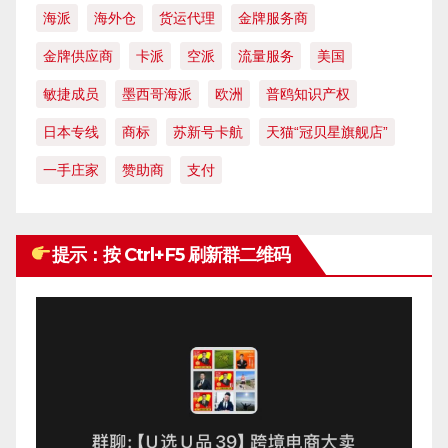
海派
海外仓
货运代理
金牌服务商
金牌供应商
卡派
空派
流量服务
美国
敏捷成员
墨西哥海派
欧洲
普鸥知识产权
日本专线
商标
苏新号卡航
天猫“冠贝星旗舰店”
一手庄家
赞助商
支付
提示：按 Ctrl+F5 刷新群二维码