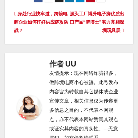
文
身处行业快车道，跨境电
源头工厂博升电子携优质出
商企业如何打好供应链攻防
口产品“笔博士”实力亮相深
章
战？
圳玩具展
导
航
作者
UU
友情提示：现在网络诈骗很多，
做跨境电商小心被骗。此号发布
内容皆为转载自其它媒体或企业
宣传文章，相关信息仅为传递更
多信息之目的，不代表本网观
点，亦不代表本网站赞同其观点
或证实其内容的真实性。---无意
冒犯，如有侵权请联系