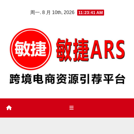
Skip
周一. 8 月 10th, 2026
11:23:42 AM
to
content