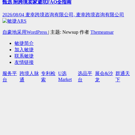
甄选 附跨境卖家避坑FAQ全指南
2026/08/04
麦幸跨境咨询有限公司, 麦幸跨境咨询有限公司
自豪地采用WordPress
|
主题: Newsup 作者
Themeansar
敏捷简介
加入敏捷
联系敏捷
友情链接
服务平
跨境人脉
专利检
U选
选品平
展会&沙
群通天
Market
台
通
索
台
龙
下