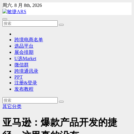
Skip
周六. 8 月 8th, 2026
to
content
跨境电商名单
选品平台
展会排期
U选Market
微信群
跨境通讯录
PPT
注册&登录
发布教程
其它分类
亚马逊：爆款产品开发的捷