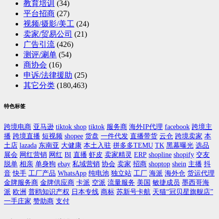
教育培训
(34)
平台招商
(27)
视频/摄影/美工
(24)
卖家/贸易公司
(21)
广告引流
(426)
测评/涮单
(54)
商协会
(16)
申诉/法律援助
(25)
其它分类
(180,463)
特色标签
跨境电商
亚马逊
tiktok shop
tiktok
服务商
海外IP代理
facebook
跨境主
播
跨境直播
短视频
shopee
货盘
一件代发
直播带货
云仓
跨境卖家
本
土店
lazada
东南亚
大健康
本土入驻
拼多多TEMU
TK
黑幕曝光
选品
展会
网红营销
网红
BI
直播
虾皮
卖家精灵
ERP
shopline
shopify
交友
脱单
相亲
单身狗
ebay
私域营销
协会
卖家
招商
shoptop
shein
主播
抖
音
快手
工厂产品
WhatsApp
纯电池
独立站
工厂
海派
海外仓
货运代理
金牌服务商
金牌供应商
卡派
空派
流量服务
美国
敏捷成员
墨西哥海
派
欧洲
普鸥知识产权
日本专线
商标
苏新号卡航
天猫“冠贝星旗舰店”
一手庄家
赞助商
支付