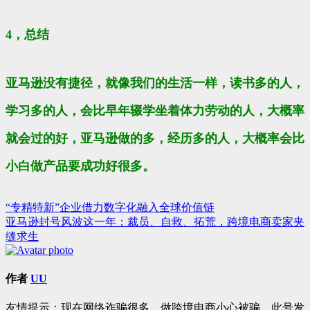
4，总结
亚马逊没有捷径，就像我们的生活一样，读书多的人，
学习多的人，会比早年辍学坐着体力劳动的人，大概率
就会过的好，亚马逊做的多，经历多的人，大概率会比
小白做产品要成功好很多。
“专精特新”企业借力数字化融入全球价值链
文
亚马逊封号风波这一年：裁员、自救、拓荒，跨境电商卖家夹
章
缝求生
导
航
作者
UU
友情提示：现在网络诈骗很多，做跨境电商小心被骗。此号发