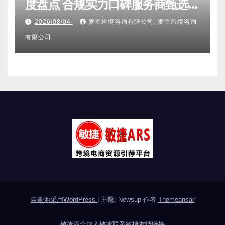
其它分类
2026亚马逊不侵权分析机构全维
度盘点 合规实力口碑服务商甄选
附跨境卖家避坑FAQ全指南
2026/08/04
麦幸跨境咨询有限公司, 麦幸跨境咨询
有限公司