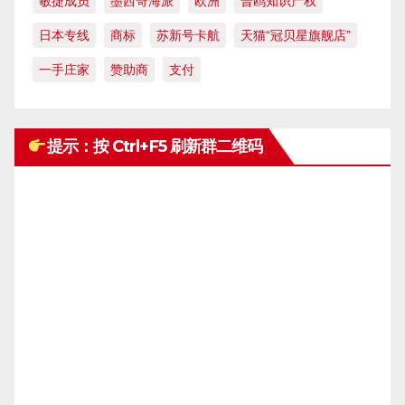
敏捷成员
墨西哥海派
欧洲
普鸥知识产权
日本专线
商标
苏新号卡航
天猫“冠贝星旗舰店”
一手庄家
赞助商
支付
提示：按 Ctrl+F5 刷新群二维码