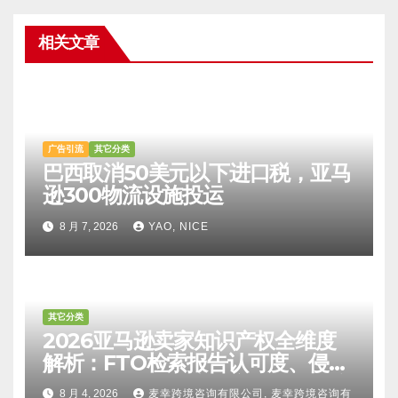
相关文章
广告引流
其它分类
巴西取消50美元以下进口税，亚马
逊300物流设施投运
8 月 7, 2026
YAO, NICE
其它分类
2026亚马逊卖家知识产权全维度
解析：FTO检索报告认可度、侵权
比对区别、TRO应诉方法及服务商
8 月 4, 2026
麦幸跨境咨询有限公司, 麦幸跨境咨询有