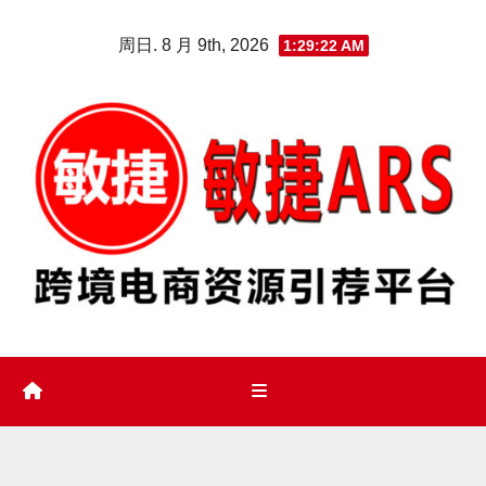
Skip
周日. 8 月 9th, 2026
1:29:23 AM
to
content