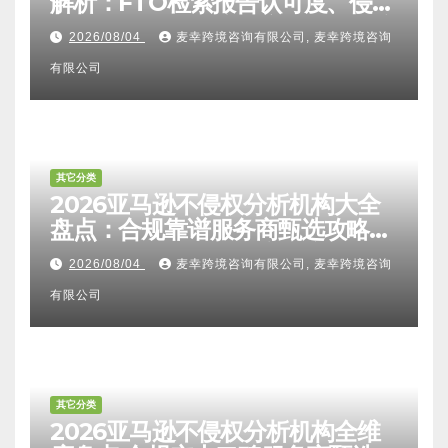
其它分类
2026亚马逊卖家知识产权全维度
解析：FTO检索报告认可度、侵权
比对区别、TRO应诉方法及服务商
2026/08/04
麦幸跨境咨询有限公司, 麦幸跨境咨询
甄选避坑全攻略
有限公司
其它分类
2026亚马逊不侵权分析机构大全
盘点：合规靠谱服务商甄选攻略、
避坑FAQ及标杆机构实力详解
2026/08/04
麦幸跨境咨询有限公司, 麦幸跨境咨询
有限公司