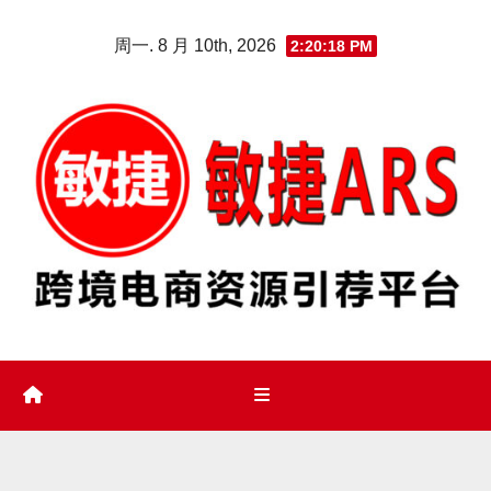
Skip
周一. 8 月 10th, 2026
2:20:19 PM
to
content