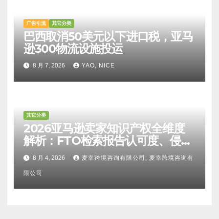
广告引流
其它分类
巴西取消50美元以下进口税，亚马
逊300物流设施投运
8 月 7, 2026
YAO, NICE
其它分类
2026亚马逊卖家知识产权全维度
解析：FTO检索报告认可度、侵权
比对区别、TRO应诉方法及服务商
8 月 4, 2026
麦幸跨境咨询有限公司, 麦幸跨境咨询有
甄选避坑全攻略
限公司