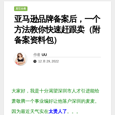
其它分类
亚马逊品牌备案后，一个
方法教你快速赶跟卖（附
备案资料包）
作者
UU
12 月 29, 2022
大家好，我是十分渴望深圳市人才引进能给
萧敬腾一个事业编好让他落户深圳的麦麦。
因为
最近天气实在
太
烫
人
了
。
。
。