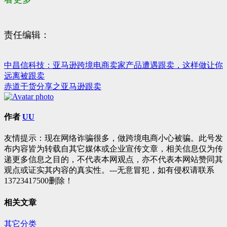
责任编辑：
中昌信科技：亚马逊跨境电商卖家产品遭遇跟卖，这样做让你
文
远离被跟卖
章
赤道干货分享之亚马逊跟卖
导
航
作者
UU
友情提示：现在网络诈骗很多，做跨境电商小心被骗。此号发
布内容皆为转载自其它媒体或企业宣传文章，相关信息仅为传
递更多信息之目的，不代表本网观点，亦不代表本网站赞同其
观点或证实其内容的真实性。---无意冒犯，如有侵权请联系
13723417500删除！
相关文章
其它分类