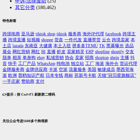
申诉/法律援助
(25)
其它分类
(180,462)
特色标签
跨境电商
亚马逊
tiktok shop
tiktok
服务商
海外IP代理
facebook
跨境主
播
跨境直播
短视频
shopee
货盘
一件代发
直播带货
云仓
跨境卖家
本
土店
lazada
东南亚
大健康
本土入驻
拼多多TEMU
TK
黑幕曝光
选品
展会
网红营销
网红
BI
直播
虾皮
卖家精灵
ERP
shopline
shopify
交友
脱单
相亲
单身狗
ebay
私域营销
协会
卖家
招商
shoptop
shein
主播
抖
音
快手
工厂产品
WhatsApp
纯电池
独立站
工厂
海派
海外仓
货运代理
金牌服务商
金牌供应商
卡派
空派
流量服务
美国
敏捷成员
墨西哥海
派
欧洲
普鸥知识产权
日本专线
商标
苏新号卡航
天猫“冠贝星旗舰店”
一手庄家
赞助商
支付
👉提示：按 Ctrl+F5 刷新群二维码
关注公众号进1600多个跨境群