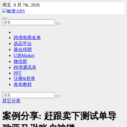
Skip
周五. 8 月 7th, 2026
to
content
跨境电商名单
选品平台
展会排期
U选Market
微信群
跨境通讯录
PPT
注册&登录
发布教程
其它分类
案例分享: 赶跟卖下测试单导