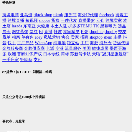
特色标签
跨境电商
亚马逊
tiktok shop
tiktok
服务商
海外IP代理
facebook
跨境主
播
跨境直播
短视频
shopee
货盘
一件代发
直播带货
云仓
跨境卖家
本
土店
lazada
东南亚
大健康
本土入驻
拼多多TEMU
TK
黑幕曝光
选品
展会
网红营销
网红
BI
直播
虾皮
卖家精灵
ERP
shopline
shopify
交友
脱单
相亲
单身狗
ebay
私域营销
协会
卖家
招商
shoptop
shein
主播
抖
音
快手
工厂产品
WhatsApp
纯电池
独立站
工厂
海派
海外仓
货运代理
金牌服务商
金牌供应商
卡派
空派
流量服务
美国
敏捷成员
墨西哥海
派
欧洲
普鸥知识产权
日本专线
商标
苏新号卡航
天猫“冠贝星旗舰店”
一手庄家
赞助商
支付
👉提示：按 Ctrl+F5 刷新群二维码
关注公众号进1600多个跨境群
要发布，先登录