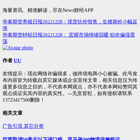
海量资讯、精准解读，尽在News财经APP
华泰期货养殖日报20221228：现货抗价惜售，生猪期价小幅反
文
弹
章
华泰期货锌铝日报20221228： 宏观市场情绪回暖 铝价偏强震
荡
导
航
作者
UU
友情提示：现在网络诈骗很多，做跨境电商小心被骗。此号发
布内容皆为转载自其它媒体或企业宣传文章，相关信息仅为传
递更多信息之目的，不代表本网观点，亦不代表本网站赞同其
观点或证实其内容的真实性。---无意冒犯，如有侵权请联系
13723417500删除！
相关文章
广告引流
其它分类
巴西取消50美元以下进口税，亚马逊300物流设施投运