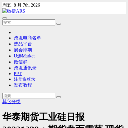
Skip
周五. 8 月 7th, 2026
to
content
跨境电商名单
选品平台
展会排期
U选Market
微信群
跨境通讯录
PPT
注册&登录
发布教程
其它分类
华泰期货工业硅日报