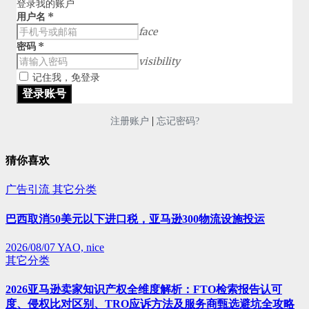
登录我的账户
用户名
*
face
密码
*
visibility
记住我，免登录
|
注册账户
忘记密码?
猜你喜欢
广告引流
其它分类
巴西取消50美元以下进口税，亚马逊300物流设施投运
2026/08/07
YAO, nice
其它分类
2026亚马逊卖家知识产权全维度解析：FTO检索报告认可
度、侵权比对区别、TRO应诉方法及服务商甄选避坑全攻略