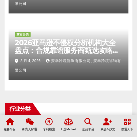
限公司
其它分类
2026亚马逊不侵权分析机构大全
盘点：合规靠谱服务商甄选攻略、
避坑FAQ及标杆机构实力详解
8 月 4, 2026
麦幸跨境咨询有限公司, 麦幸跨境咨询有
限公司
行业分类
AI人工智能
(3)
服务平台
跨境人脉通
专利检索
U选Market
选品平台
展会&沙龙
群通天下