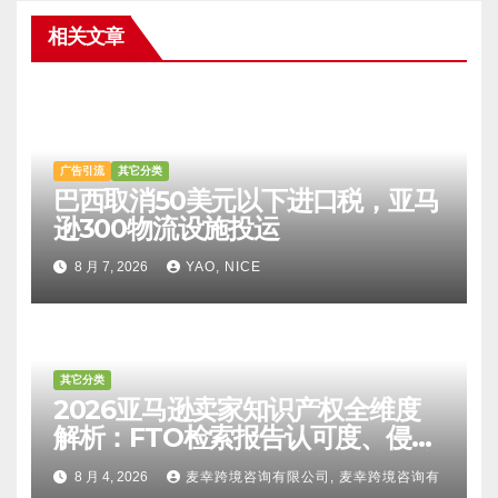
相关文章
广告引流
其它分类
巴西取消50美元以下进口税，亚马
逊300物流设施投运
8 月 7, 2026
YAO, NICE
其它分类
2026亚马逊卖家知识产权全维度
解析：FTO检索报告认可度、侵权
比对区别、TRO应诉方法及服务商
8 月 4, 2026
麦幸跨境咨询有限公司, 麦幸跨境咨询有
甄选避坑全攻略