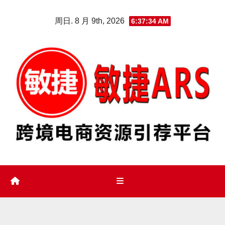
Skip
周日. 8 月 9th, 2026
6:37:36 AM
to
content