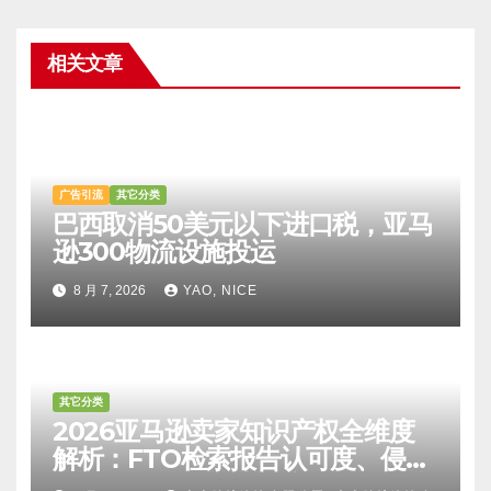
相关文章
广告引流
其它分类
巴西取消50美元以下进口税，亚马
逊300物流设施投运
8 月 7, 2026
YAO, NICE
其它分类
2026亚马逊卖家知识产权全维度
解析：FTO检索报告认可度、侵权
比对区别、TRO应诉方法及服务商