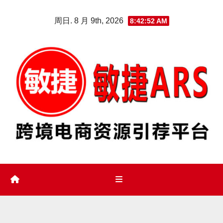
Skip
周日. 8 月 9th, 2026
8:42:52 AM
to
content