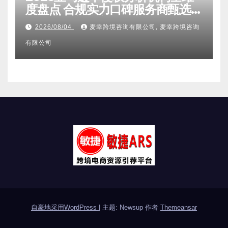
其它分类
2026亚马逊不侵权分析机构全维
度盘点 合规实力口碑服务商甄选
附跨境卖家避坑FAQ全指南
2026/08/04
麦幸跨境咨询有限公司, 麦幸跨境咨询
有限公司