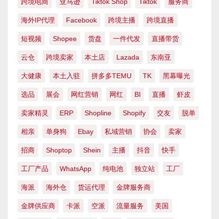
跨境电商
亚马逊
Tiktok Shop
Tiktok
服务商
海外IP代理
Facebook
跨境主播
跨境直播
短视频
Shopee
货盘
一件代发
直播带货
云仓
跨境卖家
本土店
Lazada
东南亚
大健康
本土入驻
拼多多TEMU
TK
黑幕曝光
选品
展会
网红营销
网红
BI
直播
虾皮
卖家精灵
ERP
Shopline
Shopify
交友
脱单
相亲
单身狗
Ebay
私域营销
协会
卖家
招商
Shoptop
Shein
主播
抖音
快手
工厂产品
WhatsApp
纯电池
独立站
工厂
海派
海外仓
货运代理
金牌服务商
金牌供应商
卡派
空派
流量服务
美国