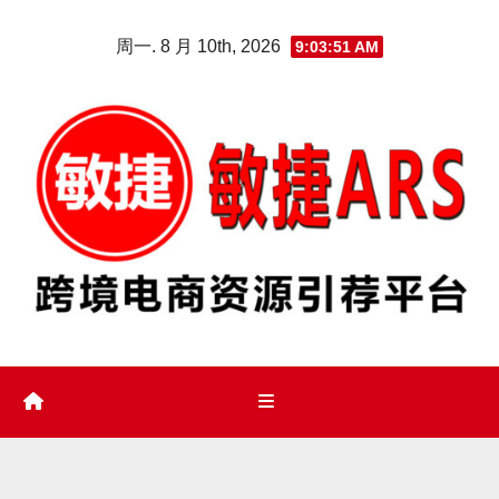
Skip
周一. 8 月 10th, 2026
9:03:52 AM
to
content