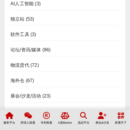
AI人工智能
(3)
独立站
(53)
软件工具
(3)
论坛/资讯/媒体
(96)
物流货代
(72)
海外仓
(67)
展会/沙龙/活动
(23)
需求信息
(42)
服务平台
跨境人脉通
专利检索
U选Market
选品平台
展会&沙龙
群通天下
企业财税服务
(12)