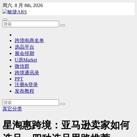
Skip
周六. 8 月 8th, 2026
to
content
跨境电商名单
选品平台
展会排期
U选Market
微信群
跨境通讯录
PPT
注册&登录
发布教程
其它分类
星淘惠跨境：亚马逊卖家如何