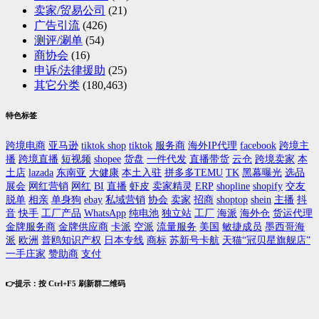
卖家/贸易公司
(21)
广告引流
(426)
测评/涮单
(54)
商协会
(16)
申诉/法律援助
(25)
其它分类
(180,463)
特色标签
跨境电商
亚马逊
tiktok shop
tiktok
服务商
海外IP代理
facebook
跨境主
播
跨境直播
短视频
shopee
货盘
一件代发
直播带货
云仓
跨境卖家
本
土店
lazada
东南亚
大健康
本土入驻
拼多多TEMU
TK
黑幕曝光
选品
展会
网红营销
网红
BI
直播
虾皮
卖家精灵
ERP
shopline
shopify
交友
脱单
相亲
单身狗
ebay
私域营销
协会
卖家
招商
shoptop
shein
主播
抖
音
快手
工厂产品
WhatsApp
纯电池
独立站
工厂
海派
海外仓
货运代理
金牌服务商
金牌供应商
卡派
空派
流量服务
美国
敏捷成员
墨西哥海
派
欧洲
普鸥知识产权
日本专线
商标
苏新号卡航
天猫“冠贝星旗舰店”
一手庄家
赞助商
支付
👉提示：按 Ctrl+F5 刷新群二维码