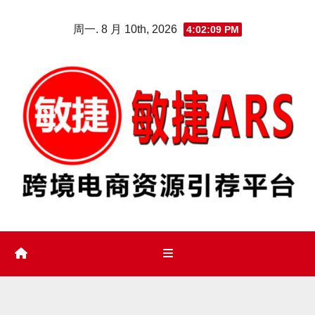
Skip
周一. 8 月 10th, 2026
4:02:10 PM
to
content