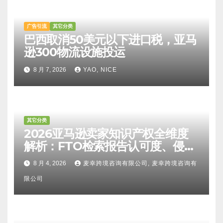
广告引流
其它分类
巴西取消50美元以下进口税，亚马
逊300物流设施投运
8 月 7, 2026
YAO, NICE
其它分类
2026亚马逊卖家知识产权全维度
解析：FTO检索报告认可度、侵权
比对区别、TRO应诉方法及服务商
8 月 4, 2026
麦幸跨境咨询有限公司, 麦幸跨境咨询有
甄选避坑全攻略
限公司