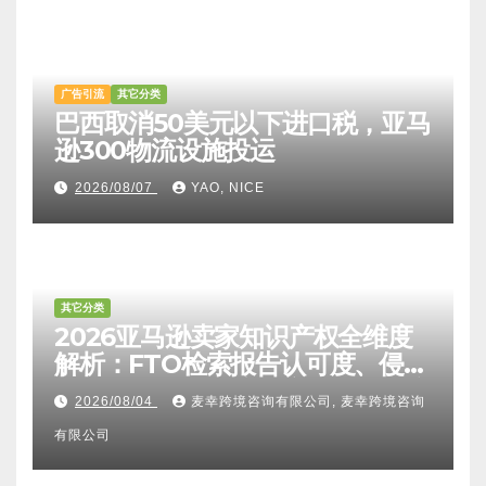
广告引流
其它分类
巴西取消50美元以下进口税，亚马
逊300物流设施投运
2026/08/07
YAO, NICE
其它分类
2026亚马逊卖家知识产权全维度
解析：FTO检索报告认可度、侵权
比对区别、TRO应诉方法及服务商
2026/08/04
麦幸跨境咨询有限公司, 麦幸跨境咨询
甄选避坑全攻略
有限公司