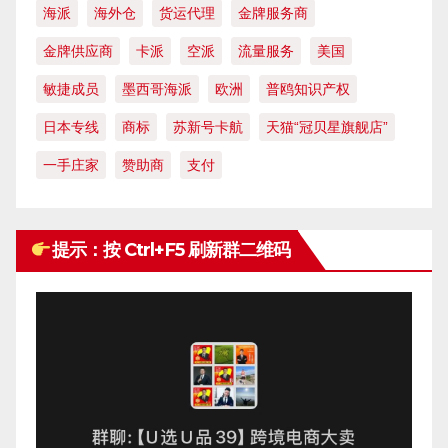
海派
海外仓
货运代理
金牌服务商
金牌供应商
卡派
空派
流量服务
美国
敏捷成员
墨西哥海派
欧洲
普鸥知识产权
日本专线
商标
苏新号卡航
天猫“冠贝星旗舰店”
一手庄家
赞助商
支付
提示：按 Ctrl+F5 刷新群二维码