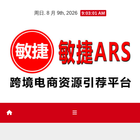
Skip
周日. 8 月 9th, 2026
9:03:02 AM
to
content