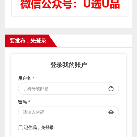
要发布，先登录
登录我的账户
用户名
*
face
密码
*
visibility
记住我，免登录