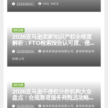
2026/08/07
YAO, NICE
其它分类
2026亚马逊卖家知识产权全维度
解析：FTO检索报告认可度、侵权
比对区别、TRO应诉方法及服务商
2026/08/04
麦幸跨境咨询有限公司, 麦幸跨境咨询
甄选避坑全攻略
有限公司
其它分类
2026亚马逊不侵权分析机构大全
盘点：合规靠谱服务商甄选攻略、
避坑FAQ及标杆机构实力详解
2026/08/04
麦幸跨境咨询有限公司, 麦幸跨境咨询