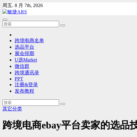
Skip
周五. 8 月 7th, 2026
to
content
跨境电商名单
选品平台
展会排期
U选Market
微信群
跨境通讯录
PPT
注册&登录
发布教程
其它分类
跨境电商ebay平台卖家的选品