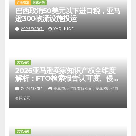
广告引流
其它分类
巴西取消50美元以下进口税，亚马
逊300物流设施投运
2026/08/07
YAO, NICE
其它分类
2026亚马逊卖家知识产权全维度
解析：FTO检索报告认可度、侵权
比对区别、TRO应诉方法及服务商
2026/08/04
麦幸跨境咨询有限公司, 麦幸跨境咨询
甄选避坑全攻略
有限公司