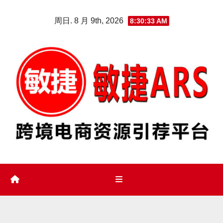
Skip
周日. 8 月 9th, 2026
8:30:34 AM
to
content