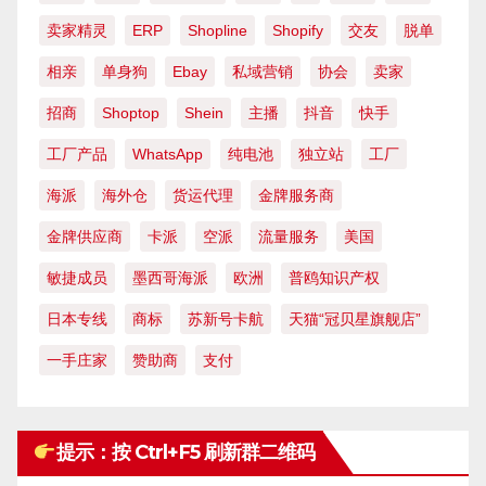
卖家精灵
ERP
Shopline
Shopify
交友
脱单
相亲
单身狗
Ebay
私域营销
协会
卖家
招商
Shoptop
Shein
主播
抖音
快手
工厂产品
WhatsApp
纯电池
独立站
工厂
海派
海外仓
货运代理
金牌服务商
金牌供应商
卡派
空派
流量服务
美国
敏捷成员
墨西哥海派
欧洲
普鸥知识产权
日本专线
商标
苏新号卡航
天猫“冠贝星旗舰店”
一手庄家
赞助商
支付
提示：按 Ctrl+F5 刷新群二维码