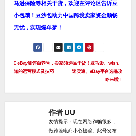
马逊保险等相关干货，欢迎在评论区告诉豆
小包哦！豆沙包助力中国跨境卖家资金顺畅
无忧，实现爆单梦！
文
eBay测评自养号，卖家须
选品干货！亚马逊、wish、
知的运营模式及技巧
速卖通、eBay平台选品攻
章
略来啦
导
航
作者
UU
友情提示：现在网络诈骗很多，
做跨境电商小心被骗。此号发布