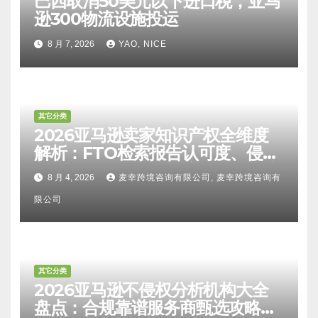
巴西取消50美元以下进口税，亚马
逊300物流设施投运
8 月 7, 2026
YAO, NICE
其它分类
2026亚马逊卖家知识产权全维度
解析：FTO检索报告认可度、侵权
比对区别、TRO应诉方法及服务商
8 月 4, 2026
麦幸跨境咨询有限公司, 麦幸跨境咨询有
甄选避坑全攻略
限公司
其它分类
2026亚马逊不侵权分析机构大全
盘点：合规靠谱服务商甄选攻略、