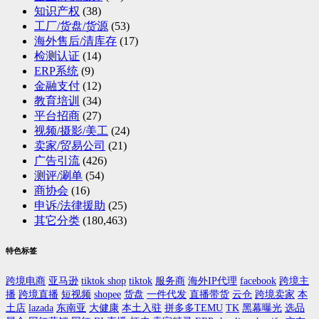
知识产权
(38)
工厂/货盘/货源
(53)
海外售后/清库存
(17)
检测认证
(14)
ERP系统
(9)
金融支付
(12)
教育培训
(34)
平台招商
(27)
视频/摄影/美工
(24)
卖家/贸易公司
(21)
广告引流
(426)
测评/涮单
(54)
商协会
(16)
申诉/法律援助
(25)
其它分类
(180,463)
特色标签
跨境电商
亚马逊
tiktok shop
tiktok
服务商
海外IP代理
facebook
跨境主
播
跨境直播
短视频
shopee
货盘
一件代发
直播带货
云仓
跨境卖家
本
土店
lazada
东南亚
大健康
本土入驻
拼多多TEMU
TK
黑幕曝光
选品