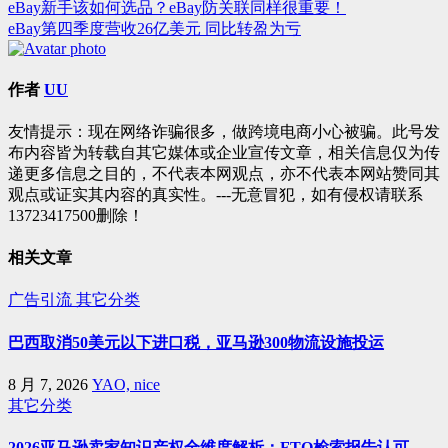
eBay新手该如何选品？eBay防关联同样很重要！
文
eBay第四季度营收26亿美元 同比转盈为亏
章
导
作者
UU
航
友情提示：现在网络诈骗很多，做跨境电商小心被骗。此号发
布内容皆为转载自其它媒体或企业宣传文章，相关信息仅为传
递更多信息之目的，不代表本网观点，亦不代表本网站赞同其
观点或证实其内容的真实性。---无意冒犯，如有侵权请联系
13723417500删除！
相关文章
广告引流
其它分类
巴西取消50美元以下进口税，亚马逊300物流设施投运
8 月 7, 2026
YAO, nice
其它分类
2026亚马逊卖家知识产权全维度解析：FTO检索报告认可