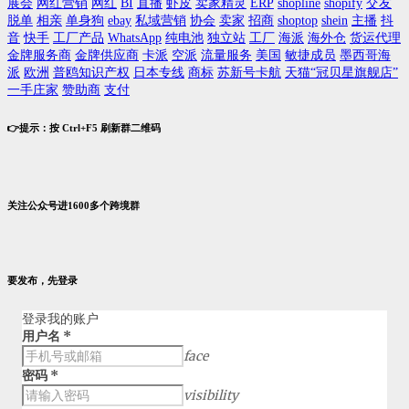
展会
网红营销
网红
BI
直播
虾皮
卖家精灵
ERP
shopline
shopify
交友
脱单
相亲
单身狗
ebay
私域营销
协会
卖家
招商
shoptop
shein
主播
抖
音
快手
工厂产品
WhatsApp
纯电池
独立站
工厂
海派
海外仓
货运代理
金牌服务商
金牌供应商
卡派
空派
流量服务
美国
敏捷成员
墨西哥海
派
欧洲
普鸥知识产权
日本专线
商标
苏新号卡航
天猫“冠贝星旗舰店”
一手庄家
赞助商
支付
👉提示：按 Ctrl+F5 刷新群二维码
关注公众号进1600多个跨境群
要发布，先登录
登录我的账户
用户名
*
face
密码
*
visibility