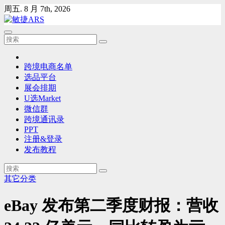
Skip
周五. 8 月 7th, 2026
to
content
跨境电商名单
选品平台
展会排期
U选Market
微信群
跨境通讯录
PPT
注册&登录
发布教程
其它分类
eBay 发布第二季度财报：营收