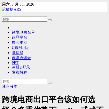
Skip
周六. 8 月 8th, 2026
to
content
跨境电商名单
选品平台
展会排期
U选Market
微信群
跨境通讯录
PPT
注册&登录
发布教程
其它分类
跨境电商出口平台该如何选