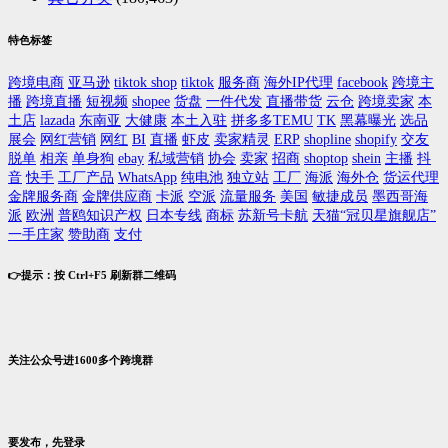
特色标签
跨境电商
亚马逊
tiktok shop
tiktok
服务商
海外IP代理
facebook
跨境主
播
跨境直播
短视频
shopee
货盘
一件代发
直播带货
云仓
跨境卖家
本
土店
lazada
东南亚
大健康
本土入驻
拼多多TEMU
TK
黑幕曝光
选品
展会
网红营销
网红
BI
直播
虾皮
卖家精灵
ERP
shopline
shopify
交友
脱单
相亲
单身狗
ebay
私域营销
协会
卖家
招商
shoptop
shein
主播
抖
音
快手
工厂产品
WhatsApp
纯电池
独立站
工厂
海派
海外仓
货运代理
金牌服务商
金牌供应商
卡派
空派
流量服务
美国
敏捷成员
墨西哥海
派
欧洲
普鸥知识产权
日本专线
商标
苏新号卡航
天猫“冠贝星旗舰店”
一手庄家
赞助商
支付
👉提示：按 Ctrl+F5 刷新群二维码
关注公众号进1600多个跨境群
要发布，先登录