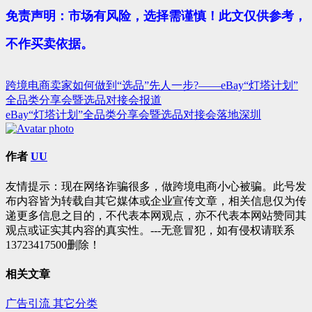
免责声明：市场有风险，选择需谨慎！此文仅供参考，
不作买卖依据。
跨境电商卖家如何做到“选品”先人一步?——eBay“灯塔计划”
文
全品类分享会暨选品对接会报道
章
eBay“灯塔计划”全品类分享会暨选品对接会落地深圳
导
航
作者
UU
友情提示：现在网络诈骗很多，做跨境电商小心被骗。此号发
布内容皆为转载自其它媒体或企业宣传文章，相关信息仅为传
递更多信息之目的，不代表本网观点，亦不代表本网站赞同其
观点或证实其内容的真实性。---无意冒犯，如有侵权请联系
13723417500删除！
相关文章
广告引流
其它分类