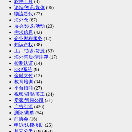
软件工具
(3)
论坛/资讯/媒体
(96)
物流货代
(72)
海外仓
(67)
展会/沙龙/活动
(23)
需求信息
(42)
企业财税服务
(12)
知识产权
(38)
工厂/货盘/货源
(53)
海外售后/清库存
(17)
检测认证
(14)
ERP系统
(9)
金融支付
(12)
教育培训
(34)
平台招商
(27)
视频/摄影/美工
(24)
卖家/贸易公司
(21)
广告引流
(426)
测评/涮单
(54)
商协会
(16)
申诉/法律援助
(25)
其它分类
(180,463)