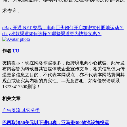
术专利。
eBay 开通 NFT 交易，电商巨头如何开启加密支付圈地运动？
文
ebay收款渠道如何选择？哪些渠道更为快捷实惠？
章
导
作者
UU
航
友情提示：现在网络诈骗很多，做跨境电商小心被骗。此号发
布内容皆为转载自其它媒体或企业宣传文章，相关信息仅为传
递更多信息之目的，不代表本网观点，亦不代表本网站赞同其
观点或证实其内容的真实性。---无意冒犯，如有侵权请联系
13723417500删除！
相关文章
广告引流
其它分类
巴西取消50美元以下进口税，亚马逊300物流设施投运