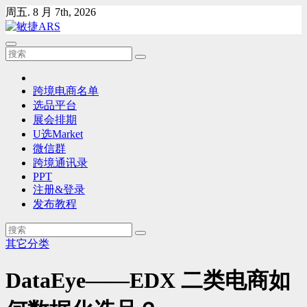
Skip
周五. 8 月 7th, 2026
to
content
跨境电商名单
选品平台
展会排期
U选Market
微信群
跨境通讯录
PPT
注册&登录
发布教程
其它分类
DataEye——EDX 二类电商如