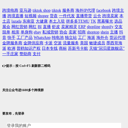
跨境电商
亚马逊
tiktok shop
tiktok
服务商
海外IP代理
facebook
跨境主
播
跨境直播
短视频
shopee
货盘
一件代发
直播带货
云仓
跨境卖家
本
土店
lazada
东南亚
大健康
本土入驻
拼多多TEMU
TK
黑幕曝光
选品
展会
网红营销
网红
BI
直播
虾皮
卖家精灵
ERP
shopline
shopify
交友
脱单
相亲
单身狗
ebay
私域营销
协会
卖家
招商
shoptop
shein
主播
抖
音
快手
工厂产品
WhatsApp
纯电池
独立站
工厂
海派
海外仓
货运代理
金牌服务商
金牌供应商
卡派
空派
流量服务
美国
敏捷成员
墨西哥海
派
欧洲
普鸥知识产权
日本专线
商标
苏新号卡航
天猫“冠贝星旗舰店”
一手庄家
赞助商
支付
👉提示：按 Ctrl+F5 刷新群二维码
关注公众号进1600多个跨境群
要发布，先登录
登录我的账户