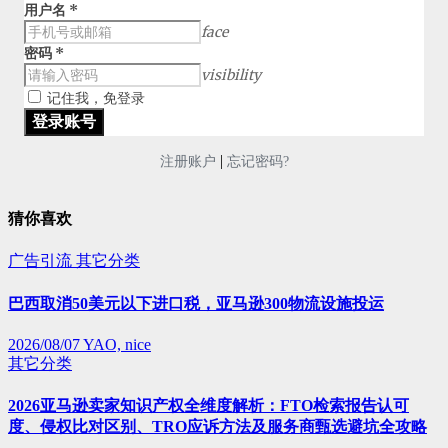
用户名
*
face
密码
*
visibility
记住我，免登录
|
注册账户
忘记密码?
猜你喜欢
广告引流
其它分类
巴西取消50美元以下进口税，亚马逊300物流设施投运
2026/08/07
YAO, nice
其它分类
2026亚马逊卖家知识产权全维度解析：FTO检索报告认可
度、侵权比对区别、TRO应诉方法及服务商甄选避坑全攻略