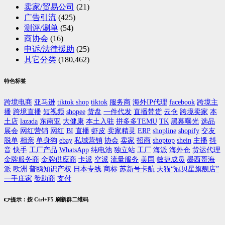
卖家/贸易公司
(21)
广告引流
(425)
测评/涮单
(54)
商协会
(16)
申诉/法律援助
(25)
其它分类
(180,462)
特色标签
跨境电商
亚马逊
tiktok shop
tiktok
服务商
海外IP代理
facebook
跨境主
播
跨境直播
短视频
shopee
货盘
一件代发
直播带货
云仓
跨境卖家
本
土店
lazada
东南亚
大健康
本土入驻
拼多多TEMU
TK
黑幕曝光
选品
展会
网红营销
网红
BI
直播
虾皮
卖家精灵
ERP
shopline
shopify
交友
脱单
相亲
单身狗
ebay
私域营销
协会
卖家
招商
shoptop
shein
主播
抖
音
快手
工厂产品
WhatsApp
纯电池
独立站
工厂
海派
海外仓
货运代理
金牌服务商
金牌供应商
卡派
空派
流量服务
美国
敏捷成员
墨西哥海
派
欧洲
普鸥知识产权
日本专线
商标
苏新号卡航
天猫“冠贝星旗舰店”
一手庄家
赞助商
支付
👉提示：按 Ctrl+F5 刷新群二维码