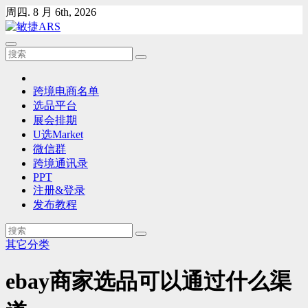
Skip
周四. 8 月 6th, 2026
to
content
跨境电商名单
选品平台
展会排期
U选Market
微信群
跨境通讯录
PPT
注册&登录
发布教程
其它分类
ebay商家选品可以通过什么渠