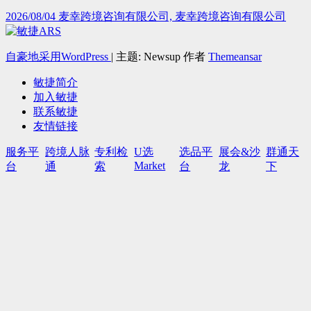
2026/08/04
麦幸跨境咨询有限公司, 麦幸跨境咨询有限公司
自豪地采用WordPress
|
主题: Newsup 作者
Themeansar
敏捷简介
加入敏捷
联系敏捷
友情链接
服务平
跨境人脉
专利检
U选
选品平
展会&沙
群通天
Market
台
通
索
台
龙
下