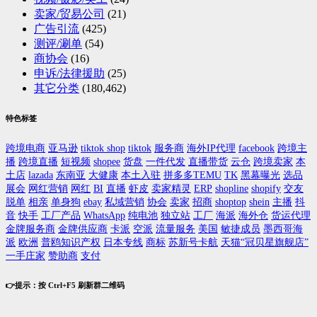
卖家/贸易公司
(21)
广告引流
(425)
测评/涮单
(54)
商协会
(16)
申诉/法律援助
(25)
其它分类
(180,462)
特色标签
跨境电商
亚马逊
tiktok shop
tiktok
服务商
海外IP代理
facebook
跨境主
播
跨境直播
短视频
shopee
货盘
一件代发
直播带货
云仓
跨境卖家
本
土店
lazada
东南亚
大健康
本土入驻
拼多多TEMU
TK
黑幕曝光
选品
展会
网红营销
网红
BI
直播
虾皮
卖家精灵
ERP
shopline
shopify
交友
脱单
相亲
单身狗
ebay
私域营销
协会
卖家
招商
shoptop
shein
主播
抖
音
快手
工厂产品
WhatsApp
纯电池
独立站
工厂
海派
海外仓
货运代理
金牌服务商
金牌供应商
卡派
空派
流量服务
美国
敏捷成员
墨西哥海
派
欧洲
普鸥知识产权
日本专线
商标
苏新号卡航
天猫“冠贝星旗舰店”
一手庄家
赞助商
支付
👉提示：按 Ctrl+F5 刷新群二维码