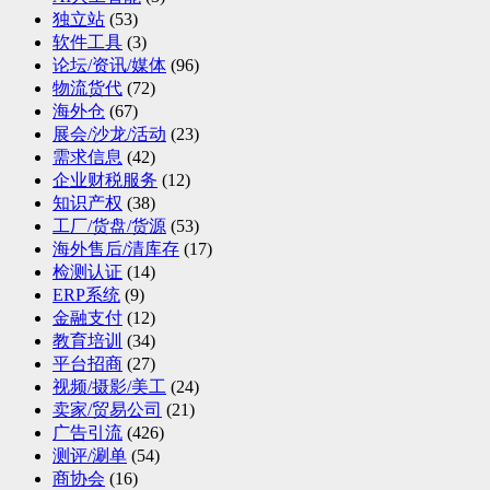
独立站
(53)
软件工具
(3)
论坛/资讯/媒体
(96)
物流货代
(72)
海外仓
(67)
展会/沙龙/活动
(23)
需求信息
(42)
企业财税服务
(12)
知识产权
(38)
工厂/货盘/货源
(53)
海外售后/清库存
(17)
检测认证
(14)
ERP系统
(9)
金融支付
(12)
教育培训
(34)
平台招商
(27)
视频/摄影/美工
(24)
卖家/贸易公司
(21)
广告引流
(426)
测评/涮单
(54)
商协会
(16)