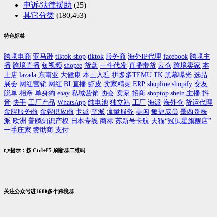
申诉/法律援助
(25)
其它分类
(180,463)
特色标签
跨境电商
亚马逊
tiktok shop
tiktok
服务商
海外IP代理
facebook
跨境主
播
跨境直播
短视频
shopee
货盘
一件代发
直播带货
云仓
跨境卖家
本
土店
lazada
东南亚
大健康
本土入驻
拼多多TEMU
TK
黑幕曝光
选品
展会
网红营销
网红
BI
直播
虾皮
卖家精灵
ERP
shopline
shopify
交友
脱单
相亲
单身狗
ebay
私域营销
协会
卖家
招商
shoptop
shein
主播
抖
音
快手
工厂产品
WhatsApp
纯电池
独立站
工厂
海派
海外仓
货运代理
金牌服务商
金牌供应商
卡派
空派
流量服务
美国
敏捷成员
墨西哥海
派
欧洲
普鸥知识产权
日本专线
商标
苏新号卡航
天猫“冠贝星旗舰店”
一手庄家
赞助商
支付
👉提示：按 Ctrl+F5 刷新群二维码
关注公众号进1600多个跨境群