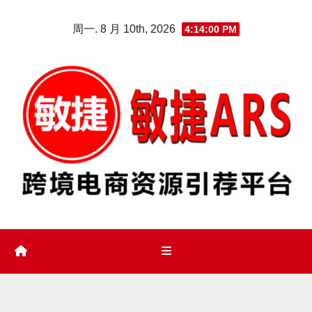
Skip
周一. 8 月 10th, 2026
4:14:01 PM
to
content