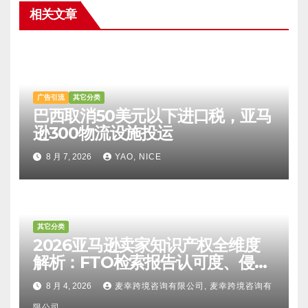
相关文章
广告引流
其它分类
巴西取消50美元以下进口税，亚马
逊300物流设施投运
8 月 7, 2026
YAO, NICE
其它分类
2026亚马逊卖家知识产权全维度
解析：FTO检索报告认可度、侵权
比对区别、TRO应诉方法及服务商
8 月 4, 2026
麦幸跨境咨询有限公司, 麦幸跨境咨询有
甄选避坑全攻略
限公司