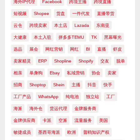
海外IP代理
Facebook
跨境主播
跨境直播
短视频
Shopee
货盘
一件代发
直播带货
云仓
跨境卖家
本土店
Lazada
东南亚
大健康
本土入驻
拼多多TEMU
TK
黑幕曝光
选品
展会
网红营销
网红
BI
直播
虾皮
卖家精灵
ERP
Shopline
Shopify
交友
脱单
相亲
单身狗
Ebay
私域营销
协会
卖家
招商
Shoptop
Shein
主播
抖音
快手
工厂产品
WhatsApp
纯电池
独立站
工厂
海派
海外仓
货运代理
金牌服务商
金牌供应商
卡派
空派
流量服务
美国
敏捷成员
墨西哥海派
欧洲
普鸥知识产权