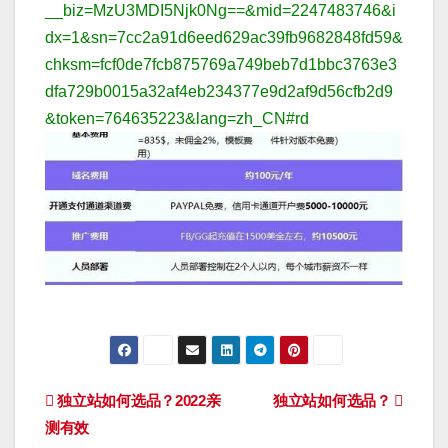
__biz=MzU3MDI5Njk0Ng==&mid=2247483746&i
dx=1&sn=7cc2a91d6eed629ac39fb9682848fd59&
chksm=fcf0de7fcb875769a749beb7d1bbc3763e3
dfa729b0015a32af4eb234377e9d2af9d56cfb2d9
&token=764635223&lang=zh_CN#rd
文
独立站如何选品？2022亲
独立站如何选品？
测有效
章