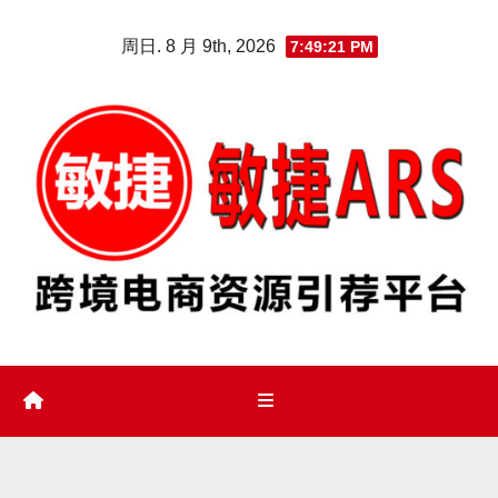
Skip
周日. 8 月 9th, 2026
7:49:22 PM
to
content