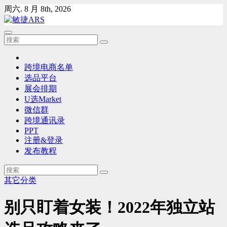
Skip
周六. 8 月 8th, 2026
to
content
跨境电商名单
选品平台
展会排期
U选Market
微信群
跨境通讯录
PPT
注册&登录
发布教程
其它分类
别只盯着女装！2022年独立站