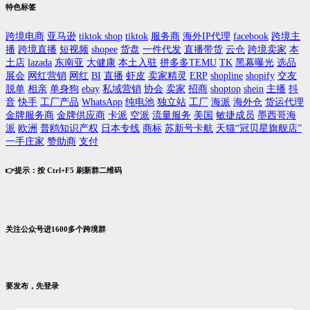
特色标签
跨境电商
亚马逊
tiktok shop
tiktok
服务商
海外IP代理
facebook
跨境主
播
跨境直播
短视频
shopee
货盘
一件代发
直播带货
云仓
跨境卖家
本
土店
lazada
东南亚
大健康
本土入驻
拼多多TEMU
TK
黑幕曝光
选品
展会
网红营销
网红
BI
直播
虾皮
卖家精灵
ERP
shopline
shopify
交友
脱单
相亲
单身狗
ebay
私域营销
协会
卖家
招商
shoptop
shein
主播
抖
音
快手
工厂产品
WhatsApp
纯电池
独立站
工厂
海派
海外仓
货运代理
金牌服务商
金牌供应商
卡派
空派
流量服务
美国
敏捷成员
墨西哥海
派
欧洲
普鸥知识产权
日本专线
商标
苏新号卡航
天猫“冠贝星旗舰店”
一手庄家
赞助商
支付
👉提示：按 Ctrl+F5 刷新群二维码
关注公众号进1600多个跨境群
要发布，先登录