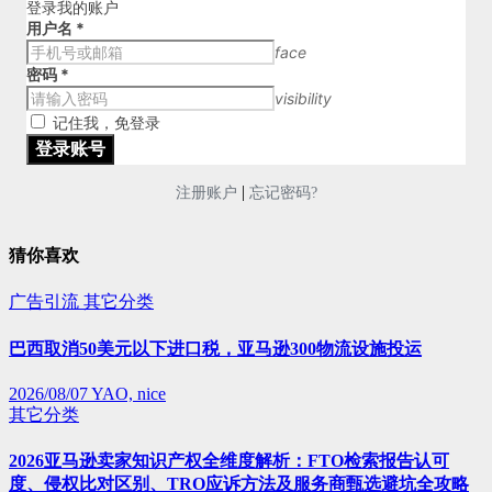
登录我的账户
用户名
*
face
密码
*
visibility
记住我，免登录
|
注册账户
忘记密码?
猜你喜欢
广告引流
其它分类
巴西取消50美元以下进口税，亚马逊300物流设施投运
2026/08/07
YAO, nice
其它分类
2026亚马逊卖家知识产权全维度解析：FTO检索报告认可
度、侵权比对区别、TRO应诉方法及服务商甄选避坑全攻略