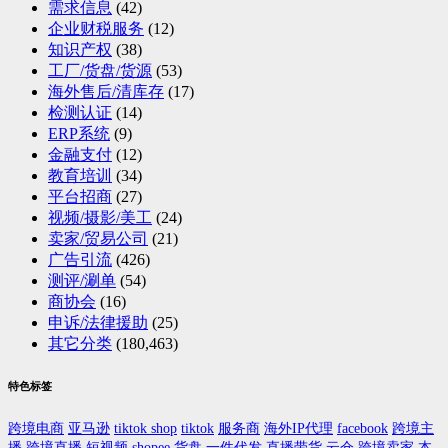
需求信息
(42)
企业财税服务
(12)
知识产权
(38)
工厂/货盘/货源
(53)
海外售后/清库存
(17)
检测认证
(14)
ERP系统
(9)
金融支付
(12)
教育培训
(34)
平台招商
(27)
视频/摄影/美工
(24)
卖家/贸易公司
(21)
广告引流
(426)
测评/涮单
(54)
商协会
(16)
申诉/法律援助
(25)
其它分类
(180,463)
特色标签
跨境电商
亚马逊
tiktok shop
tiktok
服务商
海外IP代理
facebook
跨境主
播
跨境直播
短视频
shopee
货盘
一件代发
直播带货
云仓
跨境卖家
本