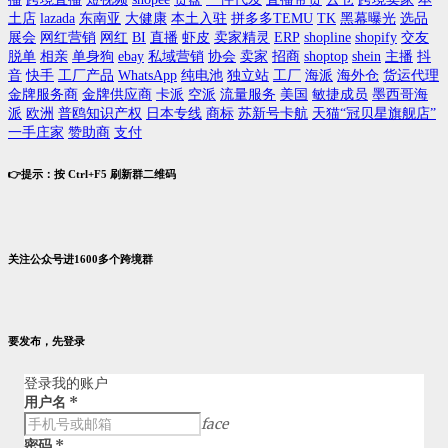
土店
lazada
东南亚
大健康
本土入驻
拼多多TEMU
TK
黑幕曝光
选品
展会
网红营销
网红
BI
直播
虾皮
卖家精灵
ERP
shopline
shopify
交友
脱单
相亲
单身狗
ebay
私域营销
协会
卖家
招商
shoptop
shein
主播
抖
音
快手
工厂产品
WhatsApp
纯电池
独立站
工厂
海派
海外仓
货运代理
金牌服务商
金牌供应商
卡派
空派
流量服务
美国
敏捷成员
墨西哥海
派
欧洲
普鸥知识产权
日本专线
商标
苏新号卡航
天猫“冠贝星旗舰店”
一手庄家
赞助商
支付
👉提示：按 Ctrl+F5 刷新群二维码
关注公众号进1600多个跨境群
要发布，先登录
登录我的账户
用户名
*
face
密码
*