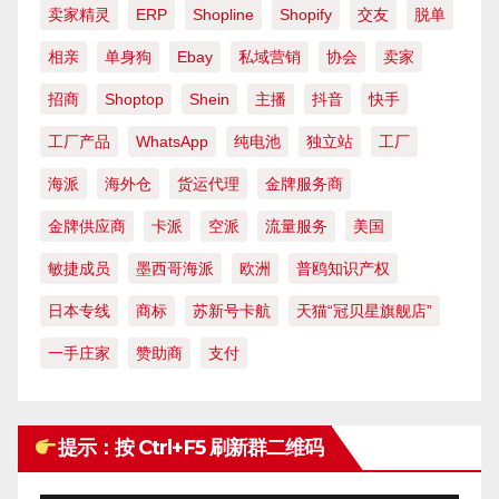
卖家精灵
ERP
Shopline
Shopify
交友
脱单
相亲
单身狗
Ebay
私域营销
协会
卖家
招商
Shoptop
Shein
主播
抖音
快手
工厂产品
WhatsApp
纯电池
独立站
工厂
海派
海外仓
货运代理
金牌服务商
金牌供应商
卡派
空派
流量服务
美国
敏捷成员
墨西哥海派
欧洲
普鸥知识产权
日本专线
商标
苏新号卡航
天猫“冠贝星旗舰店”
一手庄家
赞助商
支付
提示：按 Ctrl+F5 刷新群二维码