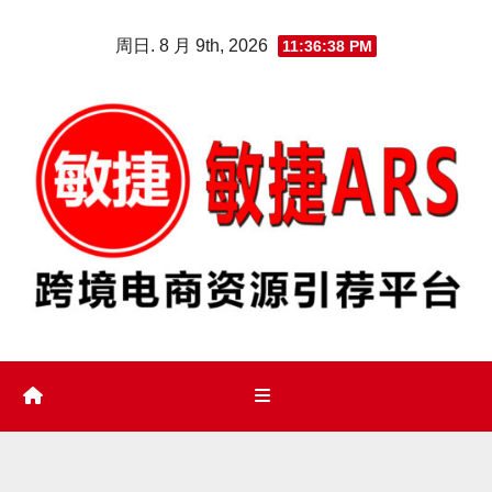
Skip
周日. 8 月 9th, 2026
11:36:39 PM
to
content