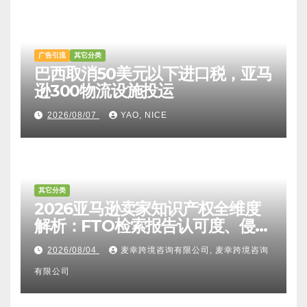
广告引流
其它分类
巴西取消50美元以下进口税，亚马
逊300物流设施投运
2026/08/07
YAO, NICE
其它分类
2026亚马逊卖家知识产权全维度
解析：FTO检索报告认可度、侵权
比对区别、TRO应诉方法及服务商
2026/08/04
麦幸跨境咨询有限公司, 麦幸跨境咨询
甄选避坑全攻略
有限公司