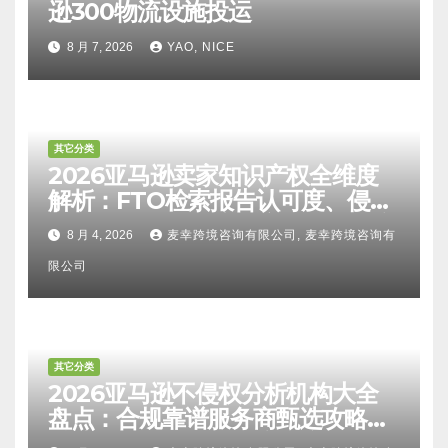
逊300物流设施投运
8 月 7, 2026
YAO, NICE
其它分类
2026亚马逊卖家知识产权全维度
解析：FTO检索报告认可度、侵权
比对区别、TRO应诉方法及服务商
8 月 4, 2026
麦幸跨境咨询有限公司, 麦幸跨境咨询有
甄选避坑全攻略
限公司
其它分类
2026亚马逊不侵权分析机构大全
盘点：合规靠谱服务商甄选攻略、
避坑FAQ及标杆机构实力详解