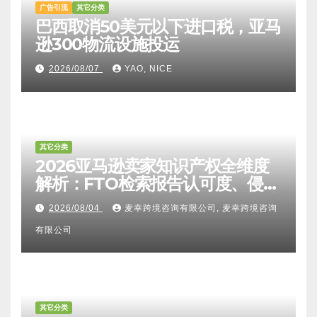
广告引流
其它分类
巴西取消50美元以下进口税，亚马
逊300物流设施投运
2026/08/07
YAO, NICE
其它分类
2026亚马逊卖家知识产权全维度
解析：FTO检索报告认可度、侵权
比对区别、TRO应诉方法及服务商
2026/08/04
麦幸跨境咨询有限公司, 麦幸跨境咨询
甄选避坑全攻略
有限公司
其它分类