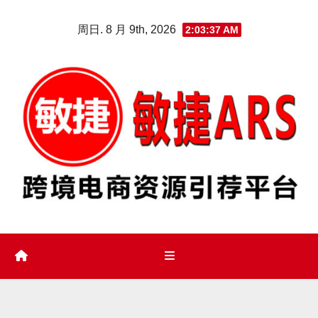
Skip
周日. 8 月 9th, 2026
2:03:38 AM
to
content