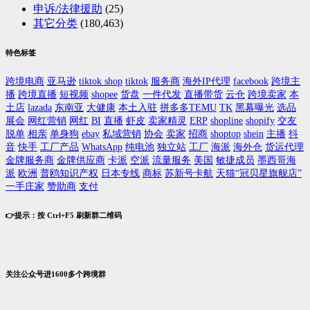
申诉/法律援助
(25)
其它分类
(180,463)
特色标签
跨境电商
亚马逊
tiktok shop
tiktok
服务商
海外IP代理
facebook
跨境主
播
跨境直播
短视频
shopee
货盘
一件代发
直播带货
云仓
跨境卖家
本
土店
lazada
东南亚
大健康
本土入驻
拼多多TEMU
TK
黑幕曝光
选品
展会
网红营销
网红
BI
直播
虾皮
卖家精灵
ERP
shopline
shopify
交友
脱单
相亲
单身狗
ebay
私域营销
协会
卖家
招商
shoptop
shein
主播
抖
音
快手
工厂产品
WhatsApp
纯电池
独立站
工厂
海派
海外仓
货运代理
金牌服务商
金牌供应商
卡派
空派
流量服务
美国
敏捷成员
墨西哥海
派
欧洲
普鸥知识产权
日本专线
商标
苏新号卡航
天猫“冠贝星旗舰店”
一手庄家
赞助商
支付
👉提示：按 Ctrl+F5 刷新群二维码
关注公众号进1600多个跨境群