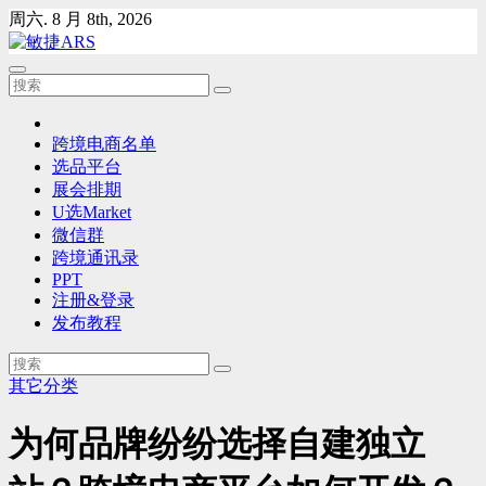
Skip
周六. 8 月 8th, 2026
to
content
跨境电商名单
选品平台
展会排期
U选Market
微信群
跨境通讯录
PPT
注册&登录
发布教程
其它分类
为何品牌纷纷选择自建独立