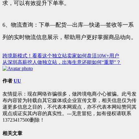
求，可以有效提升下单率。
6、物流查询：下单—配货—出库—快递—签收等一系
列的实时物流信息展示，帮助用户更好掌握商品动向。
跨境新模式！看看这个独立站卖家如何盘活10W+用户
文
从深圳高薪挖人做独立站，出海生意还能如何“重塑”？
章
导
作者
UU
航
友情提示：现在网络诈骗很多，做跨境电商小心被骗。此号发
布内容皆为转载自其它媒体或企业宣传文章，相关信息仅为传
递更多信息之目的，不代表本网观点，亦不代表本网站赞同其
观点或证实其内容的真实性。---无意冒犯，如有侵权请联系
13723417500删除！
相关文章