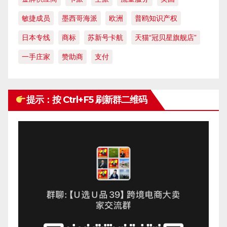
敏捷成员
墨西哥海派
欧洲
普鸥知识产权
日本专线
商标
苏新号卡航
天猫“冠贝星旗舰店”
一手庄家
赞助商
支付
提示：按 Ctrl+F5 刷新群二维码