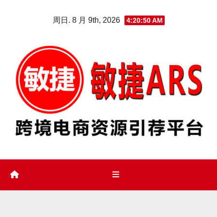
Skip
周日. 8 月 9th, 2026
4:20:51 AM
to
content