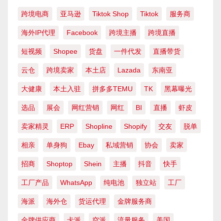
跨境电商
亚马逊
Tiktok Shop
Tiktok
服务商
海外IP代理
Facebook
跨境主播
跨境直播
短视频
Shopee
货盘
一件代发
直播带货
云仓
跨境卖家
本土店
Lazada
东南亚
大健康
本土入驻
拼多多TEMU
TK
黑幕曝光
选品
展会
网红营销
网红
BI
直播
虾皮
卖家精灵
ERP
Shopline
Shopify
交友
脱单
相亲
单身狗
Ebay
私域营销
协会
卖家
招商
Shoptop
Shein
主播
抖音
快手
工厂产品
WhatsApp
纯电池
独立站
工厂
海派
海外仓
货运代理
金牌服务商
金牌供应商
卡派
空派
流量服务
美国