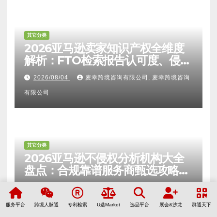
其它分类
2026亚马逊卖家知识产权全维度
解析：FTO检索报告认可度、侵权
比对区别、TRO应诉方法及服务商
2026/08/04
麦幸跨境咨询有限公司, 麦幸跨境咨询
甄选避坑全攻略
有限公司
其它分类
2026亚马逊不侵权分析机构大全
盘点：合规靠谱服务商甄选攻略、
避坑FAQ及标杆机构实力详解
2026/08/04
麦幸跨境咨询有限公司, 麦幸跨境咨询
有限公司
服务平台
跨境人脉通
专利检索
U选Market
选品平台
展会&沙龙
群通天下