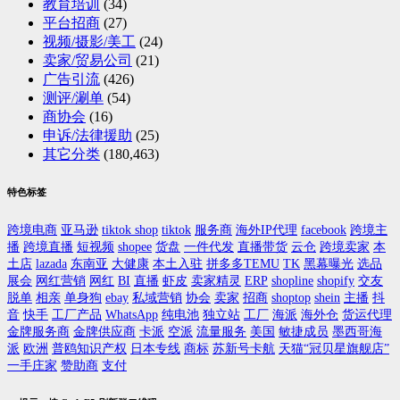
教育培训
(34)
平台招商
(27)
视频/摄影/美工
(24)
卖家/贸易公司
(21)
广告引流
(426)
测评/涮单
(54)
商协会
(16)
申诉/法律援助
(25)
其它分类
(180,463)
特色标签
跨境电商
亚马逊
tiktok shop
tiktok
服务商
海外IP代理
facebook
跨境主
播
跨境直播
短视频
shopee
货盘
一件代发
直播带货
云仓
跨境卖家
本
土店
lazada
东南亚
大健康
本土入驻
拼多多TEMU
TK
黑幕曝光
选品
展会
网红营销
网红
BI
直播
虾皮
卖家精灵
ERP
shopline
shopify
交友
脱单
相亲
单身狗
ebay
私域营销
协会
卖家
招商
shoptop
shein
主播
抖
音
快手
工厂产品
WhatsApp
纯电池
独立站
工厂
海派
海外仓
货运代理
金牌服务商
金牌供应商
卡派
空派
流量服务
美国
敏捷成员
墨西哥海
派
欧洲
普鸥知识产权
日本专线
商标
苏新号卡航
天猫“冠贝星旗舰店”
一手庄家
赞助商
支付