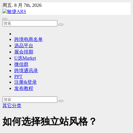
Skip
周五. 8 月 7th, 2026
to
content
跨境电商名单
选品平台
展会排期
U选Market
微信群
跨境通讯录
PPT
注册&登录
发布教程
其它分类
如何选择独立站风格？