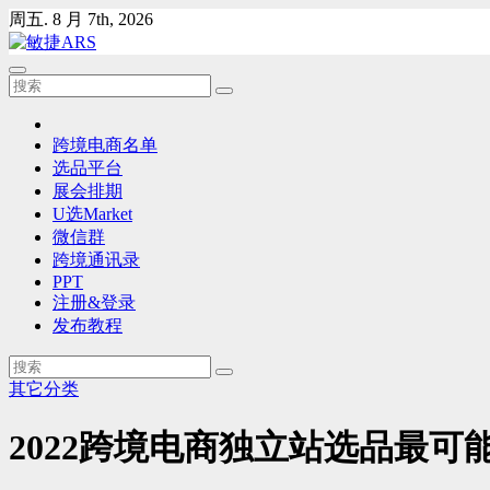
Skip
周五. 8 月 7th, 2026
to
content
跨境电商名单
选品平台
展会排期
U选Market
微信群
跨境通讯录
PPT
注册&登录
发布教程
其它分类
2022跨境电商独立站选品最可