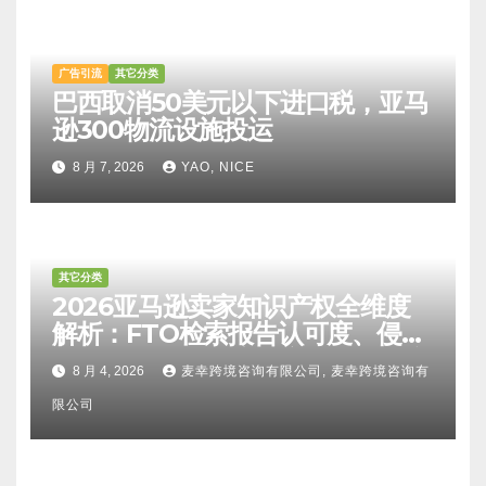
广告引流
其它分类
巴西取消50美元以下进口税，亚马
逊300物流设施投运
8 月 7, 2026
YAO, NICE
其它分类
2026亚马逊卖家知识产权全维度
解析：FTO检索报告认可度、侵权
比对区别、TRO应诉方法及服务商
8 月 4, 2026
麦幸跨境咨询有限公司, 麦幸跨境咨询有
甄选避坑全攻略
限公司