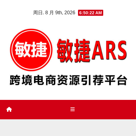
Skip
周日. 8 月 9th, 2026
6:50:23 AM
to
content