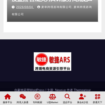
附跨境卖家避坑FAQ全指南
2026/08/04
麦幸跨境咨询有限公司, 麦幸跨境咨询
有限公司
自豪地采用WordPress
|
主题: Newsup 作者
Themeansar
敏捷简介
加入敏捷
联系敏捷
友情链接
服务平台
跨境人脉通
专利检索
U选Market
选品平台
展会&沙龙
群通天下