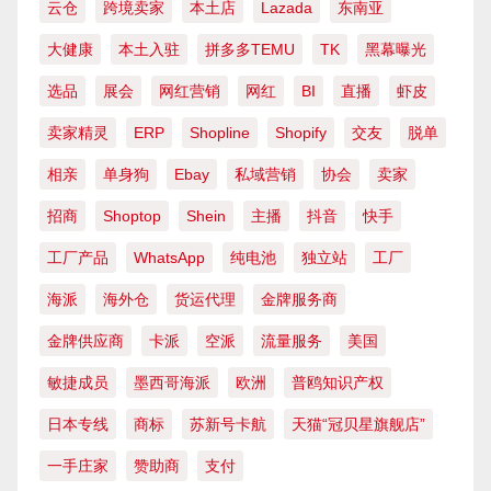
云仓
跨境卖家
本土店
Lazada
东南亚
大健康
本土入驻
拼多多TEMU
TK
黑幕曝光
选品
展会
网红营销
网红
BI
直播
虾皮
卖家精灵
ERP
Shopline
Shopify
交友
脱单
相亲
单身狗
Ebay
私域营销
协会
卖家
招商
Shoptop
Shein
主播
抖音
快手
工厂产品
WhatsApp
纯电池
独立站
工厂
海派
海外仓
货运代理
金牌服务商
金牌供应商
卡派
空派
流量服务
美国
敏捷成员
墨西哥海派
欧洲
普鸥知识产权
日本专线
商标
苏新号卡航
天猫“冠贝星旗舰店”
一手庄家
赞助商
支付