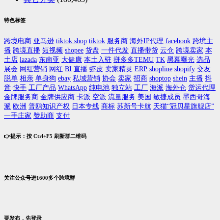
特色标签
跨境电商
亚马逊
tiktok shop
tiktok
服务商
海外IP代理
facebook
跨境主
播
跨境直播
短视频
shopee
货盘
一件代发
直播带货
云仓
跨境卖家
本
土店
lazada
东南亚
大健康
本土入驻
拼多多TEMU
TK
黑幕曝光
选品
展会
网红营销
网红
BI
直播
虾皮
卖家精灵
ERP
shopline
shopify
交友
脱单
相亲
单身狗
ebay
私域营销
协会
卖家
招商
shoptop
shein
主播
抖
音
快手
工厂产品
WhatsApp
纯电池
独立站
工厂
海派
海外仓
货运代理
金牌服务商
金牌供应商
卡派
空派
流量服务
美国
敏捷成员
墨西哥海
派
欧洲
普鸥知识产权
日本专线
商标
苏新号卡航
天猫“冠贝星旗舰店”
一手庄家
赞助商
支付
👉提示：按 Ctrl+F5 刷新群二维码
关注公众号进1600多个跨境群
要发布，先登录