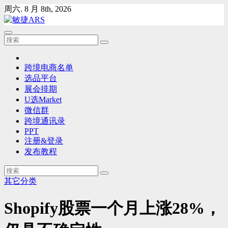
Skip
周六. 8 月 8th, 2026
to
content
跨境电商名单
选品平台
展会排期
U选Market
微信群
跨境通讯录
PPT
注册&登录
发布教程
其它分类
Shopify股票一个月上涨28%，