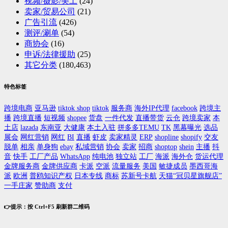
视频/摄影/美工
(24)
卖家/贸易公司
(21)
广告引流
(426)
测评/涮单
(54)
商协会
(16)
申诉/法律援助
(25)
其它分类
(180,463)
特色标签
跨境电商
亚马逊
tiktok shop
tiktok
服务商
海外IP代理
facebook
跨境主
播
跨境直播
短视频
shopee
货盘
一件代发
直播带货
云仓
跨境卖家
本
土店
lazada
东南亚
大健康
本土入驻
拼多多TEMU
TK
黑幕曝光
选品
展会
网红营销
网红
BI
直播
虾皮
卖家精灵
ERP
shopline
shopify
交友
脱单
相亲
单身狗
ebay
私域营销
协会
卖家
招商
shoptop
shein
主播
抖
音
快手
工厂产品
WhatsApp
纯电池
独立站
工厂
海派
海外仓
货运代理
金牌服务商
金牌供应商
卡派
空派
流量服务
美国
敏捷成员
墨西哥海
派
欧洲
普鸥知识产权
日本专线
商标
苏新号卡航
天猫“冠贝星旗舰店”
一手庄家
赞助商
支付
👉提示：按 Ctrl+F5 刷新群二维码