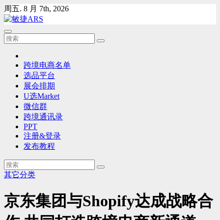
Skip
周五. 8 月 7th, 2026
to
content
跨境电商名单
选品平台
展会排期
U选Market
微信群
跨境通讯录
PPT
注册&登录
发布教程
其它分类
京东集团与Shopify达成战略合