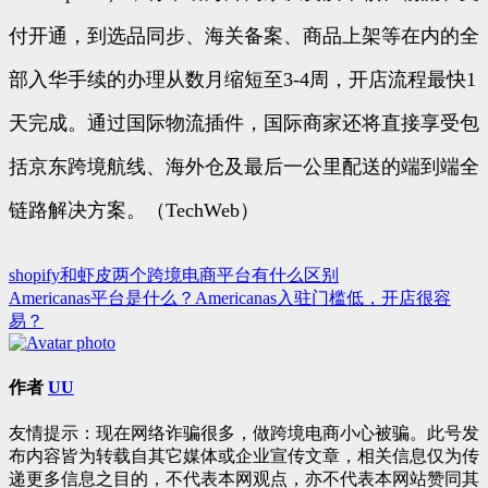
付开通，到选品同步、海关备案、商品上架等在内的全
部入华手续的办理从数月缩短至3-4周，开店流程最快1
天完成。通过国际物流插件，国际商家还将直接享受包
括京东跨境航线、海外仓及最后一公里配送的端到端全
链路解决方案。（TechWeb）
shopify和虾皮两个跨境电商平台有什么区别
文
Americanas平台是什么？Americanas入驻门槛低，开店很容
章
易？
导
航
作者
UU
友情提示：现在网络诈骗很多，做跨境电商小心被骗。此号发
布内容皆为转载自其它媒体或企业宣传文章，相关信息仅为传
递更多信息之目的，不代表本网观点，亦不代表本网站赞同其