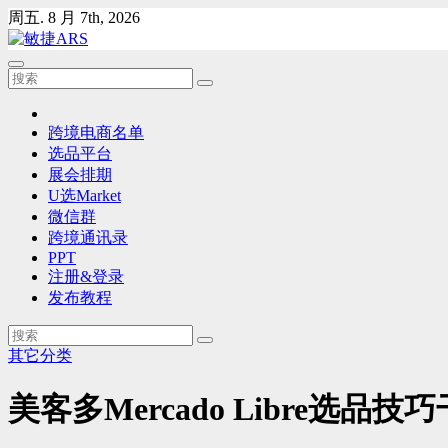
Skip
周五. 8 月 7th, 2026
to
content
跨境电商名单
选品平台
展会排期
U选Market
微信群
跨境通讯录
PPT
注册&登录
发布教程
其它分类
美客多Mercado Libre选品