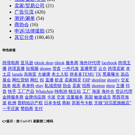
卖家/贸易公司
(21)
广告引流
(426)
测评/涮单
(54)
商协会
(16)
申诉/法律援助
(25)
其它分类
(180,463)
特色标签
跨境电商
亚马逊
tiktok shop
tiktok
服务商
海外IP代理
facebook
跨境主
播
跨境直播
短视频
shopee
货盘
一件代发
直播带货
云仓
跨境卖家
本
土店
lazada
东南亚
大健康
本土入驻
拼多多TEMU
TK
黑幕曝光
选品
展会
网红营销
网红
BI
直播
虾皮
卖家精灵
ERP
shopline
shopify
交友
脱单
相亲
单身狗
ebay
私域营销
协会
卖家
招商
shoptop
shein
主播
抖
音
快手
工厂产品
WhatsApp
纯电池
独立站
工厂
海派
海外仓
货运代理
金牌服务商
金牌供应商
卡派
空派
流量服务
美国
敏捷成员
墨西哥海
派
欧洲
普鸥知识产权
日本专线
商标
苏新号卡航
天猫“冠贝星旗舰店”
一手庄家
赞助商
支付
👉提示：按 Ctrl+F5 刷新群二维码