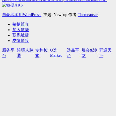
自豪地采用WordPress
|
主题: Newsup 作者
Themeansar
敏捷简介
加入敏捷
联系敏捷
友情链接
服务平
跨境人脉
专利检
U选
选品平
展会&沙
群通天
Market
台
通
索
台
龙
下