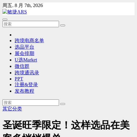
Skip
周五. 8 月 7th, 2026
to
content
跨境电商名单
选品平台
展会排期
U选Market
微信群
跨境通讯录
PPT
注册&登录
发布教程
其它分类
圣诞旺季限定！这样选品在美