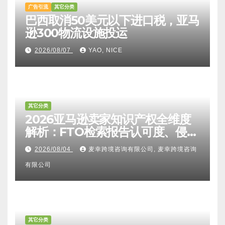
广告引流
其它分类
巴西取消50美元以下进口税，亚马
逊300物流设施投运
2026/08/07
YAO, NICE
其它分类
2026亚马逊卖家知识产权全维度
解析：FTO检索报告认可度、侵权
比对区别、TRO应诉方法及服务商
2026/08/04
麦幸跨境咨询有限公司, 麦幸跨境咨询
甄选避坑全攻略
有限公司