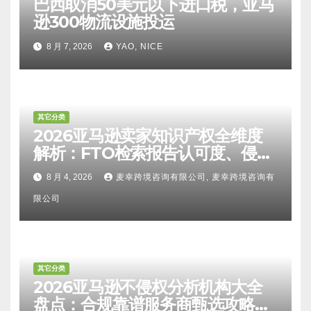
巴西取消50美元以下进口税，亚马
逊300物流设施投运
8 月 7, 2026
YAO, NICE
其它分类
2026亚马逊卖家知识产权全维度
解析：FTO检索报告认可度、侵权
比对区别、TRO应诉方法及服务商
8 月 4, 2026
麦幸跨境咨询有限公司, 麦幸跨境咨询有
甄选避坑全攻略
限公司
其它分类
2026亚马逊不侵权分析机构大全
盘点：合规靠谱服务商甄选攻略、