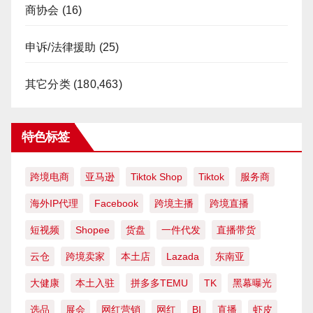
商协会
(16)
申诉/法律援助
(25)
其它分类
(180,463)
特色标签
跨境电商
亚马逊
Tiktok Shop
Tiktok
服务商
海外IP代理
Facebook
跨境主播
跨境直播
短视频
Shopee
货盘
一件代发
直播带货
云仓
跨境卖家
本土店
Lazada
东南亚
大健康
本土入驻
拼多多TEMU
TK
黑幕曝光
选品
展会
网红营销
网红
BI
直播
虾皮