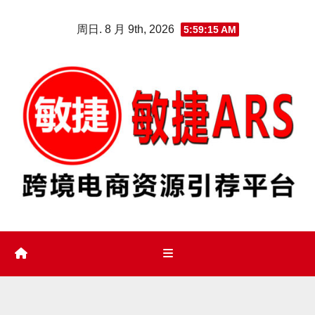
Skip
周日. 8 月 9th, 2026
5:59:16 AM
to
content