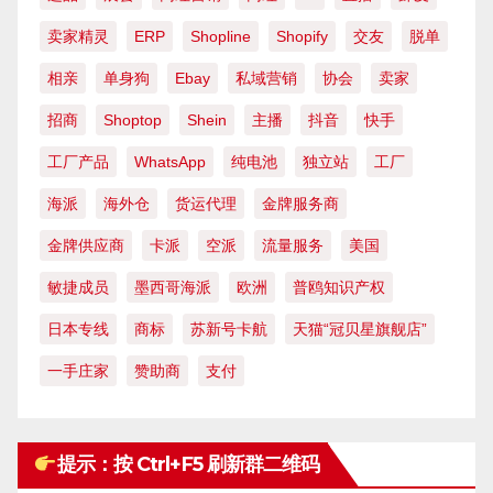
卖家精灵
ERP
Shopline
Shopify
交友
脱单
相亲
单身狗
Ebay
私域营销
协会
卖家
招商
Shoptop
Shein
主播
抖音
快手
工厂产品
WhatsApp
纯电池
独立站
工厂
海派
海外仓
货运代理
金牌服务商
金牌供应商
卡派
空派
流量服务
美国
敏捷成员
墨西哥海派
欧洲
普鸥知识产权
日本专线
商标
苏新号卡航
天猫“冠贝星旗舰店”
一手庄家
赞助商
支付
提示：按 Ctrl+F5 刷新群二维码