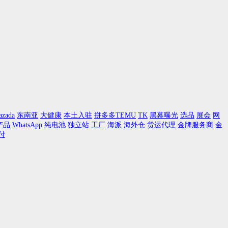
azada
东南亚
大健康
本土入驻
拼多多TEMU
TK
黑幕曝光
选品
展会
网
产品
WhatsApp
纯电池
独立站
工厂
海派
海外仓
货运代理
金牌服务商
金
付