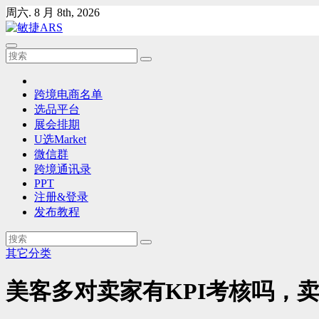
Skip
周六. 8 月 8th, 2026
to
content
跨境电商名单
选品平台
展会排期
U选Market
微信群
跨境通讯录
PPT
注册&登录
发布教程
其它分类
美客多对卖家有KPI考核吗，