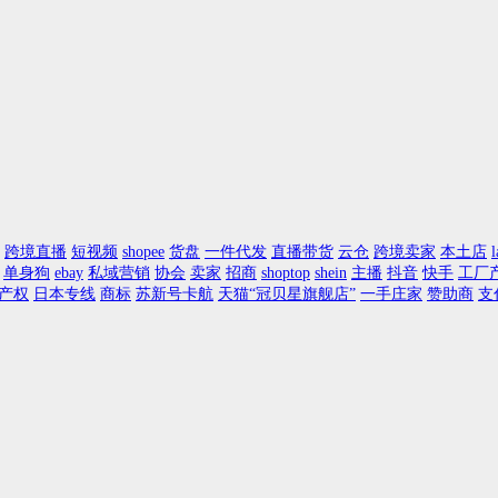
跨境直播
短视频
shopee
货盘
一件代发
直播带货
云仓
跨境卖家
本土店
l
单身狗
ebay
私域营销
协会
卖家
招商
shoptop
shein
主播
抖音
快手
工厂
产权
日本专线
商标
苏新号卡航
天猫“冠贝星旗舰店”
一手庄家
赞助商
支