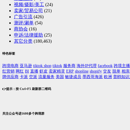
视频/摄影/美工
(24)
卖家/贸易公司
(21)
广告引流
(426)
测评/涮单
(54)
商协会
(16)
申诉/法律援助
(25)
其它分类
(180,463)
特色标签
跨境电商
亚马逊
tiktok shop
tiktok
服务商
海外IP代理
facebook
跨境主播
红营销
网红
BI
直播
虾皮
卖家精灵
ERP
shopline
shopify
交友
脱单
相亲
牌供应商
卡派
空派
流量服务
美国
敏捷成员
墨西哥海派
欧洲
普鸥知识
👉提示：按 Ctrl+F5 刷新群二维码
关注公众号进1600多个跨境群