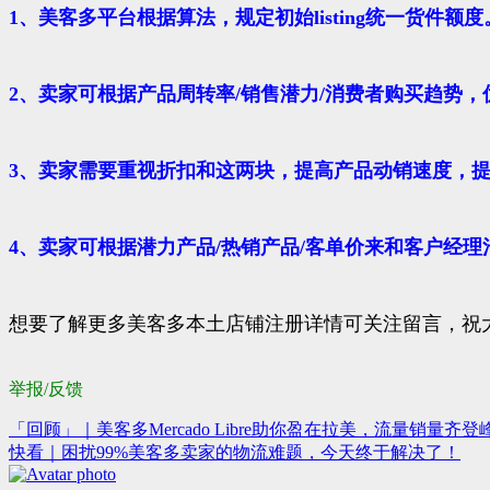
1、
美客多
平台根据算法，规定初始listing统一货件额度
2、卖家可根据产品周转率/销售潜力/消费者购买趋势，
3、卖家需要重视折扣和这两块，提高产品动销速度，
4、卖家可根据潜力产品/热销产品/客单价来和客户经
想要了解更多美客多本土店铺注册详情可关注留言，祝
举报/反馈
「回顾」｜美客多Mercado Libre助你盈在拉美，流量销量齐登
文
快看｜困扰99%美客多卖家的物流难题，今天终于解决了！
章