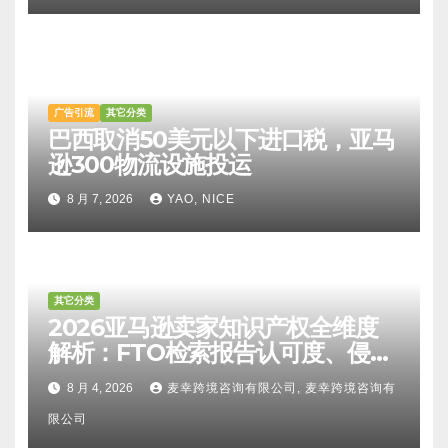
广告引流
其它分类
巴西取消50美元以下进口税，亚马
逊300物流设施投运
8 月 7, 2026
YAO, NICE
其它分类
2026亚马逊卖家知识产权全维度
解析：FTO检索报告认可度、侵权
比对区别、TRO应诉方法及服务商
8 月 4, 2026
麦幸跨境咨询有限公司, 麦幸跨境咨询有
甄选避坑全攻略
限公司