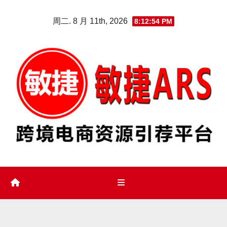
Skip
周二. 8 月 11th, 2026
8:12:55 PM
to
content