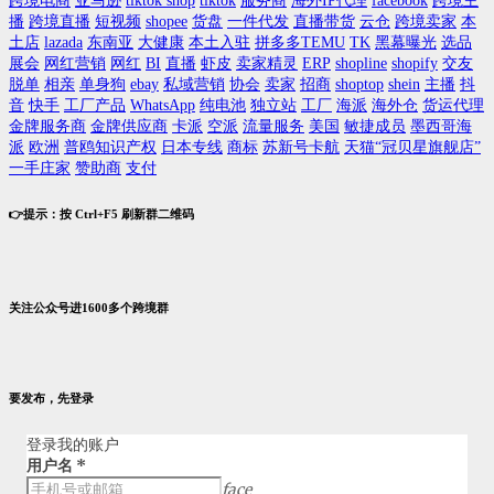
跨境电商
亚马逊
tiktok shop
tiktok
服务商
海外IP代理
facebook
跨境主
播
跨境直播
短视频
shopee
货盘
一件代发
直播带货
云仓
跨境卖家
本
土店
lazada
东南亚
大健康
本土入驻
拼多多TEMU
TK
黑幕曝光
选品
展会
网红营销
网红
BI
直播
虾皮
卖家精灵
ERP
shopline
shopify
交友
脱单
相亲
单身狗
ebay
私域营销
协会
卖家
招商
shoptop
shein
主播
抖
音
快手
工厂产品
WhatsApp
纯电池
独立站
工厂
海派
海外仓
货运代理
金牌服务商
金牌供应商
卡派
空派
流量服务
美国
敏捷成员
墨西哥海
派
欧洲
普鸥知识产权
日本专线
商标
苏新号卡航
天猫“冠贝星旗舰店”
一手庄家
赞助商
支付
👉提示：按 Ctrl+F5 刷新群二维码
关注公众号进1600多个跨境群
要发布，先登录
登录我的账户
用户名
*
face