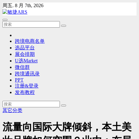
Skip
周五. 8 月 7th, 2026
to
content
跨境电商名单
选品平台
展会排期
U选Market
微信群
跨境通讯录
PPT
注册&登录
发布教程
其它分类
流量向国际大牌倾斜，本土美