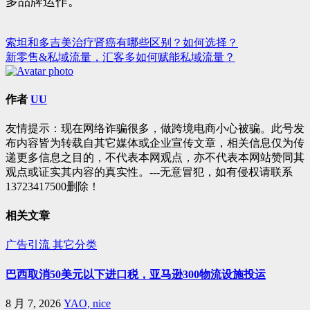
多品牌运作。
索坦和多吉美治疗肾癌有哪些区别？如何选择？
文
新零售&私域流量，汇客多如何赋能私域流量？
章
导
作者
UU
航
友情提示：现在网络诈骗很多，做跨境电商小心被骗。此号发
布内容皆为转载自其它媒体或企业宣传文章，相关信息仅为传
递更多信息之目的，不代表本网观点，亦不代表本网站赞同其
观点或证实其内容的真实性。---无意冒犯，如有侵权请联系
13723417500删除！
相关文章
广告引流
其它分类
巴西取消50美元以下进口税，亚马逊300物流设施投运
8 月 7, 2026
YAO, nice