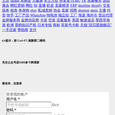
土店
lazada
东南亚
大健康
本土入驻
拼多多TEMU
TK
黑幕曝光
选品
展会
网红营销
网红
BI
直播
虾皮
卖家精灵
ERP
shopline
shopify
交友
脱单
相亲
单身狗
ebay
私域营销
协会
卖家
招商
shoptop
shein
主播
抖
音
快手
工厂产品
WhatsApp
纯电池
独立站
工厂
海派
海外仓
货运代理
金牌服务商
金牌供应商
卡派
空派
流量服务
美国
敏捷成员
墨西哥海
派
欧洲
普鸥知识产权
日本专线
商标
苏新号卡航
天猫“冠贝星旗舰店”
一手庄家
赞助商
支付
👉提示：按 Ctrl+F5 刷新群二维码
关注公众号进1600多个跨境群
要发布，先登录
登录我的账户
用户名
*
face
密码
*