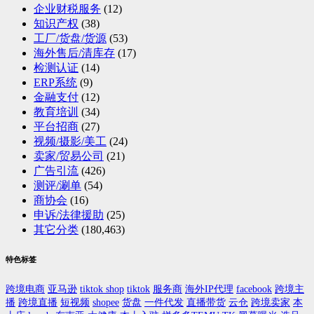
企业财税服务
(12)
知识产权
(38)
工厂/货盘/货源
(53)
海外售后/清库存
(17)
检测认证
(14)
ERP系统
(9)
金融支付
(12)
教育培训
(34)
平台招商
(27)
视频/摄影/美工
(24)
卖家/贸易公司
(21)
广告引流
(426)
测评/涮单
(54)
商协会
(16)
申诉/法律援助
(25)
其它分类
(180,463)
特色标签
跨境电商
亚马逊
tiktok shop
tiktok
服务商
海外IP代理
facebook
跨境主
播
跨境直播
短视频
shopee
货盘
一件代发
直播带货
云仓
跨境卖家
本