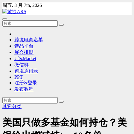
Skip
周五. 8 月 7th, 2026
to
content
跨境电商名单
选品平台
展会排期
U选Market
微信群
跨境通讯录
PPT
注册&登录
发布教程
其它分类
美国只做多基金如何持仓？美