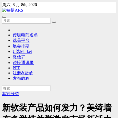
Skip
周六. 8 月 8th, 2026
to
content
跨境电商名单
选品平台
展会排期
U选Market
微信群
跨境通讯录
PPT
注册&登录
发布教程
其它分类
新软装产品如何发力？美绮墙