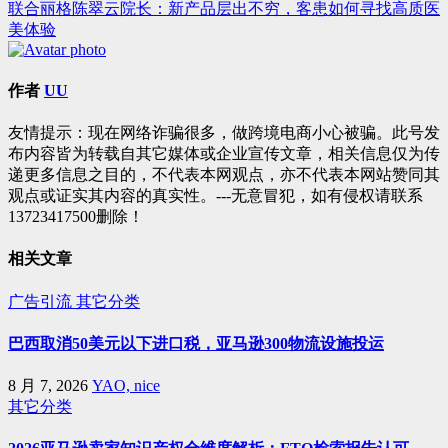
联合丽格陈翠云院长：新产品层出不穷，客患如何寻找高质医
章
美体验
导
航
作者
UU
友情提示：现在网络诈骗很多，做跨境电商小心被骗。此号发
布内容皆为转载自其它媒体或企业宣传文章，相关信息仅为传
递更多信息之目的，不代表本网观点，亦不代表本网站赞同其
观点或证实其内容的真实性。---无意冒犯，如有侵权请联系
13723417500删除！
相关文章
广告引流
其它分类
巴西取消50美元以下进口税，亚马逊300物流设施投运
8 月 7, 2026
YAO, nice
其它分类