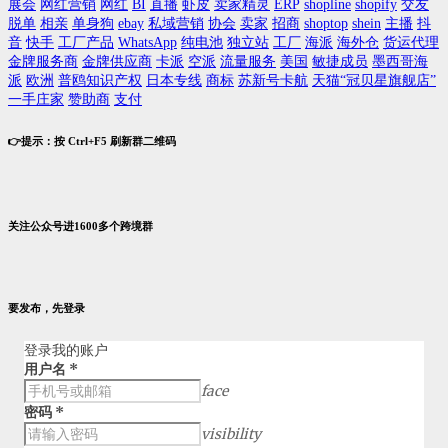
展会
网红营销
网红
BI
直播
虾皮
卖家精灵
ERP
shopline
shopify
交友
脱单
相亲
单身狗
ebay
私域营销
协会
卖家
招商
shoptop
shein
主播
抖
音
快手
工厂产品
WhatsApp
纯电池
独立站
工厂
海派
海外仓
货运代理
金牌服务商
金牌供应商
卡派
空派
流量服务
美国
敏捷成员
墨西哥海
派
欧洲
普鸥知识产权
日本专线
商标
苏新号卡航
天猫“冠贝星旗舰店”
一手庄家
赞助商
支付
👉提示：按 Ctrl+F5 刷新群二维码
关注公众号进1600多个跨境群
要发布，先登录
登录我的账户
用户名
*
face
密码
*
visibility