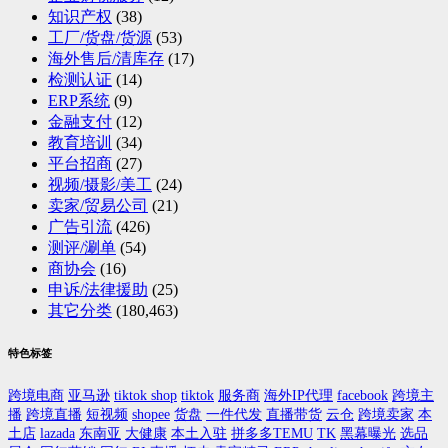
知识产权
(38)
工厂/货盘/货源
(53)
海外售后/清库存
(17)
检测认证
(14)
ERP系统
(9)
金融支付
(12)
教育培训
(34)
平台招商
(27)
视频/摄影/美工
(24)
卖家/贸易公司
(21)
广告引流
(426)
测评/涮单
(54)
商协会
(16)
申诉/法律援助
(25)
其它分类
(180,463)
特色标签
跨境电商
亚马逊
tiktok shop
tiktok
服务商
海外IP代理
facebook
跨境主
播
跨境直播
短视频
shopee
货盘
一件代发
直播带货
云仓
跨境卖家
本
土店
lazada
东南亚
大健康
本土入驻
拼多多TEMU
TK
黑幕曝光
选品