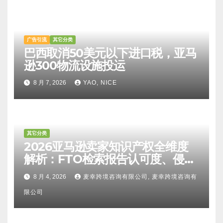
广告引流
其它分类
巴西取消50美元以下进口税，亚马
逊300物流设施投运
8 月 7, 2026
YAO, NICE
其它分类
2026亚马逊卖家知识产权全维度
解析：FTO检索报告认可度、侵权
比对区别、TRO应诉方法及服务商
8 月 4, 2026
麦幸跨境咨询有限公司, 麦幸跨境咨询有
甄选避坑全攻略
限公司