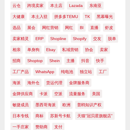
云仓
跨境卖家
本土店
Lazada
东南亚
大健康
本土入驻
拼多多TEMU
TK
黑幕曝光
选品
展会
网红营销
网红
BI
直播
虾皮
卖家精灵
ERP
Shopline
Shopify
交友
脱单
相亲
单身狗
Ebay
私域营销
协会
卖家
招商
Shoptop
Shein
主播
抖音
快手
工厂产品
WhatsApp
纯电池
独立站
工厂
海派
海外仓
货运代理
金牌服务商
金牌供应商
卡派
空派
流量服务
美国
敏捷成员
墨西哥海派
欧洲
普鸥知识产权
日本专线
商标
苏新号卡航
天猫“冠贝星旗舰店”
一手庄家
赞助商
支付