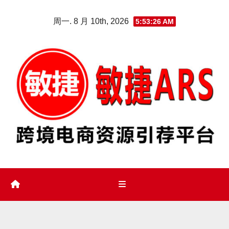
Skip
周一. 8 月 10th, 2026
5:53:28 AM
to
content