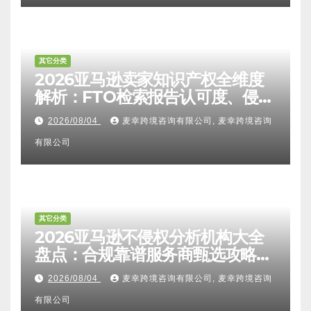
巴西取消50美元以下进口税，亚马
逊300物流设施投运
2026/08/07
YAO, NICE
其它分类
2026亚马逊卖家知识产权全维度
解析：FTO检索报告认可度、侵权
比对区别、TRO应诉方法及服务商
2026/08/04
麦幸跨境咨询有限公司, 麦幸跨境咨询
甄选避坑全攻略
有限公司
其它分类
2026亚马逊不侵权分析机构大全