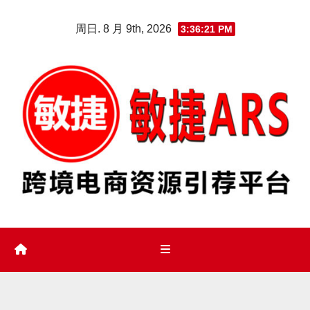
Skip
周日. 8 月 9th, 2026
3:36:22 PM
to
content