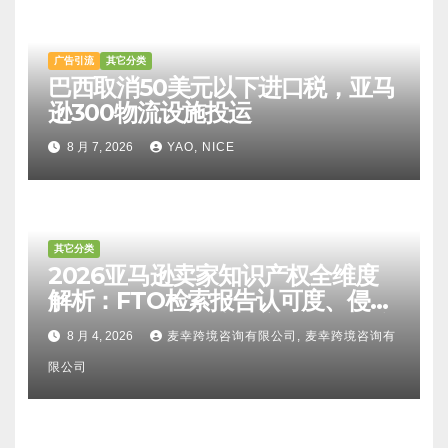
广告引流
其它分类
巴西取消50美元以下进口税，亚马
逊300物流设施投运
8 月 7, 2026
YAO, NICE
其它分类
2026亚马逊卖家知识产权全维度
解析：FTO检索报告认可度、侵权
比对区别、TRO应诉方法及服务商
8 月 4, 2026
麦幸跨境咨询有限公司, 麦幸跨境咨询有
甄选避坑全攻略
限公司