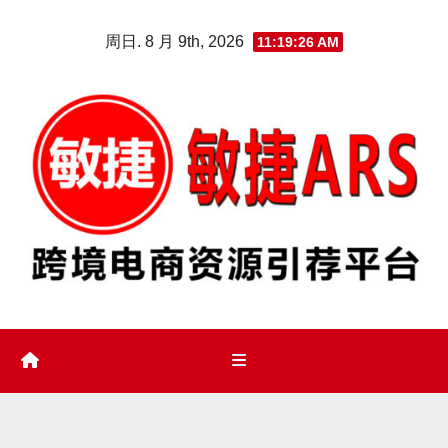
Skip
周日. 8 月 9th, 2026
11:19:27 AM
to
content