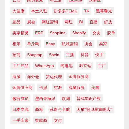
云仓
跨境卖家
本土店
Lazada
东南亚
大健康
本土入驻
拼多多TEMU
TK
黑幕曝光
选品
展会
网红营销
网红
BI
直播
虾皮
卖家精灵
ERP
Shopline
Shopify
交友
脱单
相亲
单身狗
Ebay
私域营销
协会
卖家
招商
Shoptop
Shein
主播
抖音
快手
工厂产品
WhatsApp
纯电池
独立站
工厂
海派
海外仓
货运代理
金牌服务商
金牌供应商
卡派
空派
流量服务
美国
敏捷成员
墨西哥海派
欧洲
普鸥知识产权
日本专线
商标
苏新号卡航
天猫“冠贝星旗舰店”
一手庄家
赞助商
支付