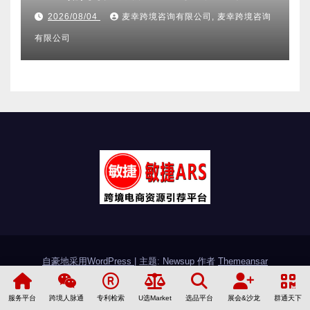
附跨境卖家避坑FAQ全指南
2026/08/04
麦幸跨境咨询有限公司, 麦幸跨境咨询
有限公司
自豪地采用WordPress
|
主题: Newsup 作者
Themeansar
敏捷简介
加入敏捷
联系敏捷
友情链接
服务平台
跨境人脉通
专利检索
U选Market
选品平台
展会&沙龙
群通天下