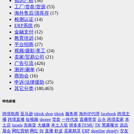
知识产权
(38)
工厂/货盘/货源
(53)
海外售后/清库存
(17)
检测认证
(14)
ERP系统
(9)
金融支付
(12)
教育培训
(34)
平台招商
(27)
视频/摄影/美工
(24)
卖家/贸易公司
(21)
广告引流
(426)
测评/涮单
(54)
商协会
(16)
申诉/法律援助
(25)
其它分类
(180,463)
特色标签
跨境电商
亚马逊
tiktok shop
tiktok
服务商
海外IP代理
facebook
跨境主
播
跨境直播
短视频
shopee
货盘
一件代发
直播带货
云仓
跨境卖家
本
土店
lazada
东南亚
大健康
本土入驻
拼多多TEMU
TK
黑幕曝光
选品
展会
网红营销
网红
BI
直播
虾皮
卖家精灵
ERP
shopline
shopify
交友