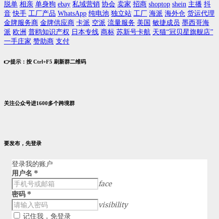
脱单
相亲
单身狗
ebay
私域营销
协会
卖家
招商
shoptop
shein
主播
抖
音
快手
工厂产品
WhatsApp
纯电池
独立站
工厂
海派
海外仓
货运代理
金牌服务商
金牌供应商
卡派
空派
流量服务
美国
敏捷成员
墨西哥海
派
欧洲
普鸥知识产权
日本专线
商标
苏新号卡航
天猫“冠贝星旗舰店”
一手庄家
赞助商
支付
👉提示：按 Ctrl+F5 刷新群二维码
关注公众号进1600多个跨境群
要发布，先登录
登录我的账户
用户名
*
face
密码
*
visibility
记住我，免登录