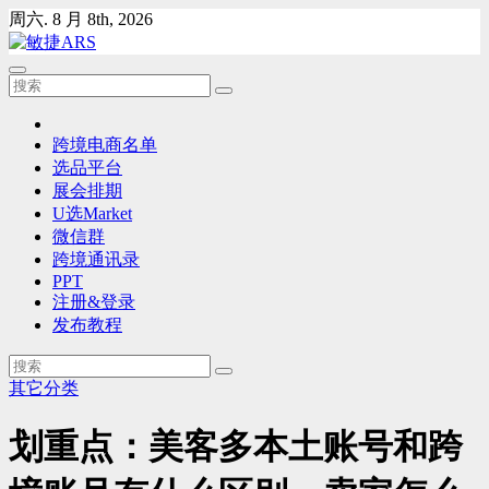
Skip
周六. 8 月 8th, 2026
to
content
跨境电商名单
选品平台
展会排期
U选Market
微信群
跨境通讯录
PPT
注册&登录
发布教程
其它分类
划重点：美客多本土账号和跨