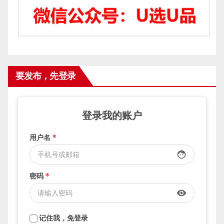
要发布，先登录
登录我的账户
用户名
*
face
密码
*
visibility
记住我，免登录