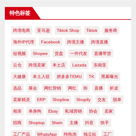
特色标签
跨境电商
亚马逊
Tiktok Shop
Tiktok
服务商
海外IP代理
Facebook
跨境主播
跨境直播
短视频
Shopee
货盘
一件代发
直播带货
云仓
跨境卖家
本土店
Lazada
东南亚
大健康
本土入驻
拼多多TEMU
TK
黑幕曝光
选品
展会
网红营销
网红
BI
直播
虾皮
卖家精灵
ERP
Shopline
Shopify
交友
脱单
相亲
单身狗
Ebay
私域营销
协会
卖家
招商
Shoptop
Shein
主播
抖音
快手
工厂产品
WhatsApp
纯电池
独立站
工厂