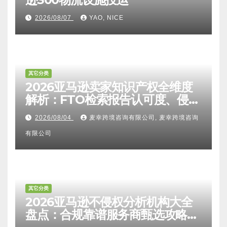
2026/08/07
YAO, NICE
其它分类
2026亚马逊卖家知识产权全维度
解析：FTO检索报告认可度、侵权
比对区别、TRO应诉方法及服务商
2026/08/04
麦幸跨境咨询有限公司, 麦幸跨境咨询
甄选避坑全攻略
有限公司
其它分类
2026亚马逊不侵权分析机构大全
盘点：合规靠谱服务商甄选攻略、