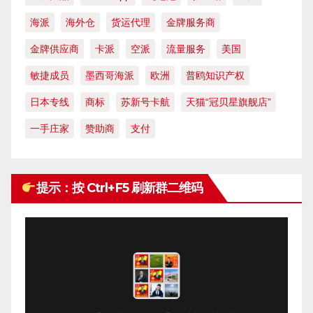
海派
海外仓
货运代理
金牌服务商
金牌供应商
卡派
空派
流量服务
美国
敏捷成员
墨西哥海派
欧洲
普鸥知识产权
日本专线
商标
苏新号卡航
天猫“冠贝星旗舰店”
一手庄家
赞助商
支付
提示：按 Ctrl+F5 刷新群二维码