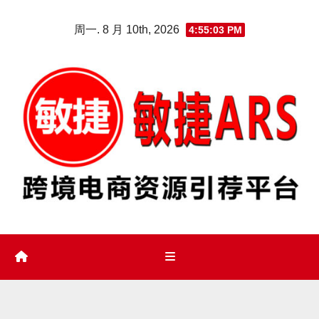
Skip
周一. 8 月 10th, 2026
4:55:04 PM
to
content