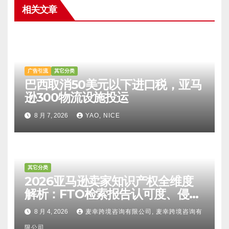
相关文章
广告引流
其它分类
巴西取消50美元以下进口税，亚马
逊300物流设施投运
8 月 7, 2026
YAO, NICE
其它分类
2026亚马逊卖家知识产权全维度
解析：FTO检索报告认可度、侵权
比对区别、TRO应诉方法及服务商
8 月 4, 2026
麦幸跨境咨询有限公司, 麦幸跨境咨询有
甄选避坑全攻略
限公司