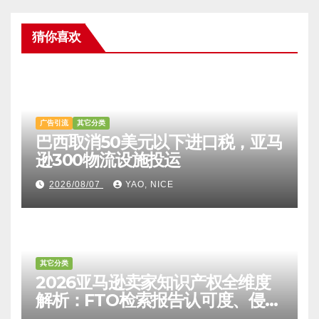
猜你喜欢
广告引流
其它分类
巴西取消50美元以下进口税，亚马
逊300物流设施投运
2026/08/07
YAO, NICE
其它分类
2026亚马逊卖家知识产权全维度
解析：FTO检索报告认可度、侵权
比对区别、TRO应诉方法及服务商