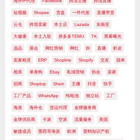
海外IP代理
Facebook
跨境主播
跨境直播
短视频
Shopee
货盘
一件代发
直播带货
云仓
跨境卖家
本土店
Lazada
东南亚
大健康
本土入驻
拼多多TEMU
TK
黑幕曝光
选品
展会
网红营销
网红
BI
直播
虾皮
卖家精灵
ERP
Shopline
Shopify
交友
脱单
相亲
单身狗
Ebay
私域营销
协会
卖家
招商
Shoptop
Shein
主播
抖音
快手
工厂产品
WhatsApp
纯电池
独立站
工厂
海派
海外仓
货运代理
金牌服务商
金牌供应商
卡派
空派
流量服务
美国
敏捷成员
墨西哥海派
欧洲
普鸥知识产权