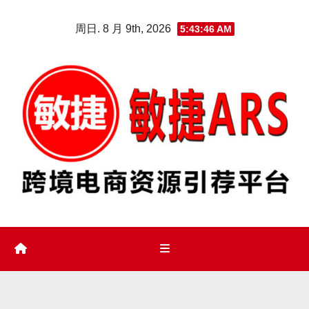
Skip
周日. 8 月 9th, 2026
5:43:47 AM
to
content