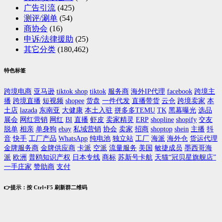
广告引流
(425)
测评/涮单
(54)
商协会
(16)
申诉/法律援助
(25)
其它分类
(180,462)
特色标签
跨境电商
亚马逊
tiktok shop
tiktok
服务商
海外IP代理
facebook
跨境主
播
跨境直播
短视频
shopee
货盘
一件代发
直播带货
云仓
跨境卖家
本
土店
lazada
东南亚
大健康
本土入驻
拼多多TEMU
TK
黑幕曝光
选品
展会
网红营销
网红
BI
直播
虾皮
卖家精灵
ERP
shopline
shopify
交友
脱单
相亲
单身狗
ebay
私域营销
协会
卖家
招商
shoptop
shein
主播
抖
音
快手
工厂产品
WhatsApp
纯电池
独立站
工厂
海派
海外仓
货运代理
金牌服务商
金牌供应商
卡派
空派
流量服务
美国
敏捷成员
墨西哥海
派
欧洲
普鸥知识产权
日本专线
商标
苏新号卡航
天猫“冠贝星旗舰店”
一手庄家
赞助商
支付
👉提示：按 Ctrl+F5 刷新群二维码