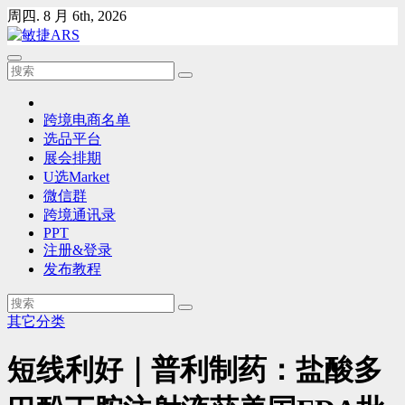
Skip
周四. 8 月 6th, 2026
to
content
跨境电商名单
选品平台
展会排期
U选Market
微信群
跨境通讯录
PPT
注册&登录
发布教程
其它分类
短线利好｜普利制药：盐酸多