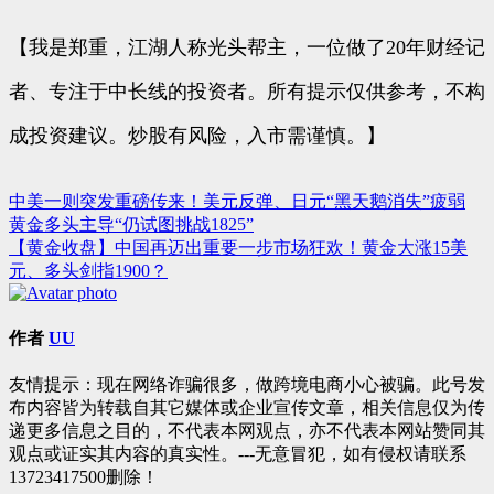
【我是郑重，江湖人称光头帮主，一位做了20年财经记
者、专注于中长线的投资者。所有提示仅供参考，不构
成投资建议。炒股有风险，入市需谨慎。】
中美一则突发重磅传来！美元反弹、日元“黑天鹅消失”疲弱
文
黄金多头主导“仍试图挑战1825”
章
【黄金收盘】中国再迈出重要一步市场狂欢！黄金大涨15美
元、多头剑指1900？
导
航
作者
UU
友情提示：现在网络诈骗很多，做跨境电商小心被骗。此号发
布内容皆为转载自其它媒体或企业宣传文章，相关信息仅为传
递更多信息之目的，不代表本网观点，亦不代表本网站赞同其
观点或证实其内容的真实性。---无意冒犯，如有侵权请联系
13723417500删除！