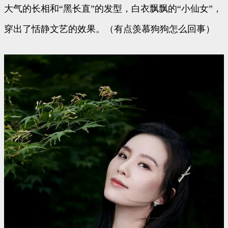
大气的长相和“黑长直”的发型，白衣飘飘的“小仙女”，
穿出了恬静文艺的效果。（有点羡慕狗狗怎么回事）