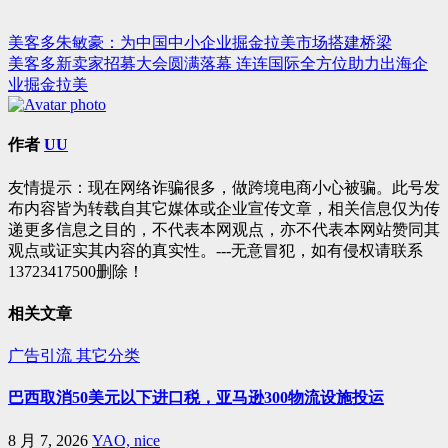
美客多朱敏豪：为中国中小企业掘金拉美市场搭建桥梁
文
美客多新卖家招募大会圆满落幕 连连国际全方位助力出海企
章
业掘金拉美
导
航
作者
UU
友情提示：现在网络诈骗很多，做跨境电商小心被骗。此号发
布内容皆为转载自其它媒体或企业宣传文章，相关信息仅为传
递更多信息之目的，不代表本网观点，亦不代表本网站赞同其
观点或证实其内容的真实性。---无意冒犯，如有侵权请联系
13723417500删除！
相关文章
广告引流
其它分类
巴西取消50美元以下进口税，亚马逊300物流设施投运
8 月 7, 2026
YAO, nice