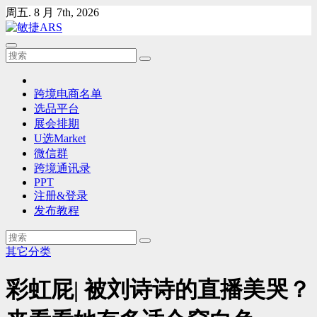
Skip
周五. 8 月 7th, 2026
to
content
跨境电商名单
选品平台
展会排期
U选Market
微信群
跨境通讯录
PPT
注册&登录
发布教程
其它分类
彩虹屁| 被刘诗诗的直播美哭？