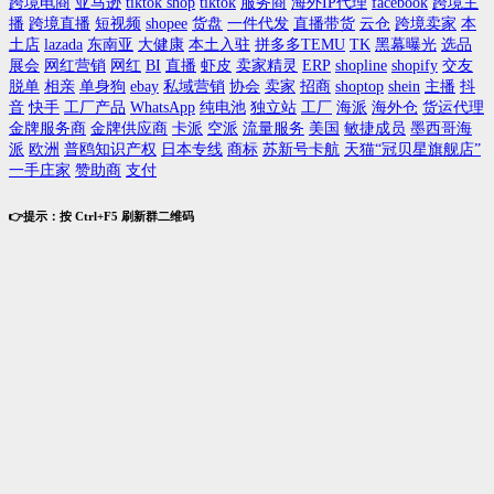
跨境电商
亚马逊
tiktok shop
tiktok
服务商
海外IP代理
facebook
跨境主
播
跨境直播
短视频
shopee
货盘
一件代发
直播带货
云仓
跨境卖家
本
土店
lazada
东南亚
大健康
本土入驻
拼多多TEMU
TK
黑幕曝光
选品
展会
网红营销
网红
BI
直播
虾皮
卖家精灵
ERP
shopline
shopify
交友
脱单
相亲
单身狗
ebay
私域营销
协会
卖家
招商
shoptop
shein
主播
抖
音
快手
工厂产品
WhatsApp
纯电池
独立站
工厂
海派
海外仓
货运代理
金牌服务商
金牌供应商
卡派
空派
流量服务
美国
敏捷成员
墨西哥海
派
欧洲
普鸥知识产权
日本专线
商标
苏新号卡航
天猫“冠贝星旗舰店”
一手庄家
赞助商
支付
👉提示：按 Ctrl+F5 刷新群二维码
关注公众号进1600多个跨境群
要发布，先登录
登录我的账户
用户名
*
face